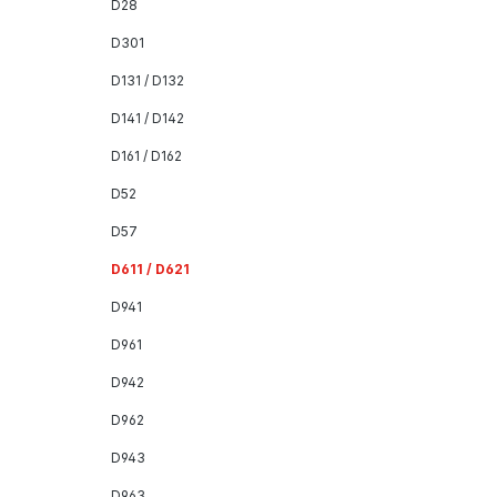
D28
D301
D131 / D132
D141 / D142
D161 / D162
D52
D57
D611 / D621
D941
D961
D942
D962
D943
D963