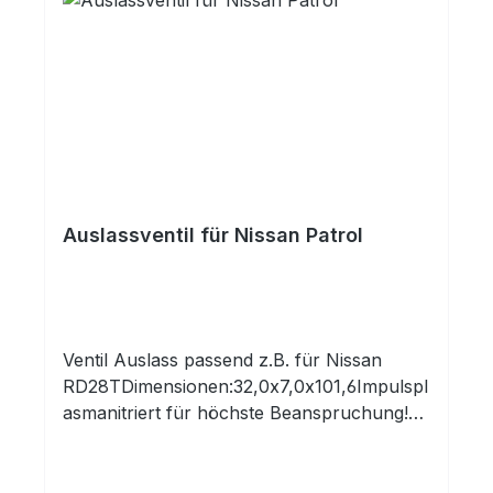
Auslassventil für Nissan Patrol
Ventil Auslass passend z.B. für Nissan
RD28TDimensionen:32,0x7,0x101,6Impulspl
asmanitriert für höchste Beanspruchung!
Auch für Gasmotoren!Qualitätsprodukt aus
europäischer Produktion!Profitieren Sie
von 30 Jahren Erfahrung mit