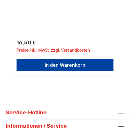
aßVergleichsnummern:RSD18LDie
angegebenen Referenznummern dienen
lediglich zu Vergleichszwecken. Diese
Daten dienen keinesfalls als Herkunfts-
oder Markenbezeichnung! Die genannten
Marken sind Eigentum der jeweiligen
Regulärer Preis:
16,50 €
Markeninhaber!Verwendet in folgenden
Preise inkl. MwSt. zzgl. Versandkosten
Motoren:L28E
In den Warenkorb
Service-Hotline
Informationen / Service