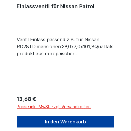
Einlassventil für Nissan Patrol
Ventil Einlass passend z.B. für Nissan
RD28TDimensionen:39,0x7,0x101,8Qualitäts
produkt aus europäischer
Produktion!Profitieren Sie von 30 Jahren
Erfahrung mit
Motorenkomponenten!Vergleichsnummern:
ReferenznummerHersteller132010Y000Niss
an1320122J10Nissan1320122J11NissanV385
5TRWDie angegebenen Referenznummern
Regulärer Preis:
13,68 €
dienen lediglich zu Vergleichszwecken.
Preise inkl. MwSt. zzgl. Versandkosten
Diese Daten dienen keinesfalls als
Herkunfts- oder Markenbezeichnung! Die
In den Warenkorb
genannten Marken sind Eigentum der
jeweiligen Markeninhaber!Verwendet in