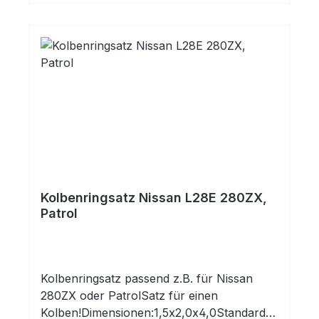
folgenden Motoren:
HerstellerKennbuchstabeHubraumLeistung
_KwKraftstoffNISSANRD 28 T282685
kwDiesel
Kolbenringsatz Nissan L28E 280ZX,
Patrol
Kolbenringsatz passend z.B. für Nissan
280ZX oder PatrolSatz für einen
Kolben!Dimensionen:1,5x2,0x4,0Standardm