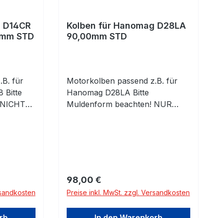
g D14CR
Kolben für Hanomag D28LA
R 90,00mm STD
90,00mm STD
B. für
Motorkolben passend z.B. für
 Bitte
Hanomag D28LA Bitte
 NICHT
Muldenform beachten! NUR
FÜR LA MOTOREN!
komplett
Standardmaß 90,00mm komplett
mit Kolbenringen und
Kolbenbolzen mit Clips
Regulärer Preis:
98,00 €
rsandkosten
Preise inkl. MwSt. zzgl. Versandkosten
rb
In den Warenkorb