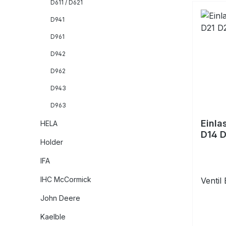
D611 / D621
D941
D961
D942
D962
D943
D963
Einla
HELA
D14 
Holder
IFA
IHC McCormick
Ventil 
John Deere
Kaelble