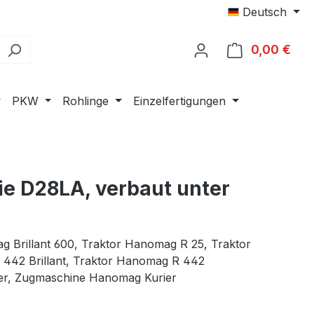
Deutsch
0,00 €
Ware
PKW
Rohlinge
Einzelfertigungen
e D28LA, verbaut unter
g Brillant 600,
Traktor Hanomag R 25,
Traktor
442 Brillant,
Traktor Hanomag R 442
er,
Zugmaschine Hanomag Kurier