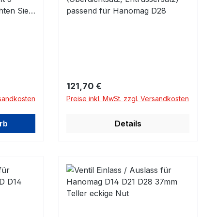
hten Sie
passend für Hanomag D28
Regulärer Preis:
121,70 €
rsandkosten
Preise inkl. MwSt. zzgl. Versandkosten
rb
Details