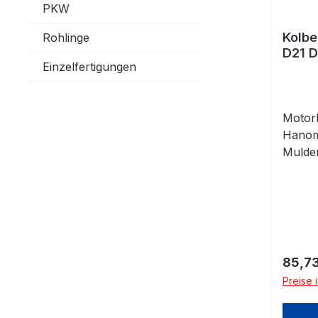
PKW
Kolbe
Rohlinge
D21 
Einzelfertigungen
Motork
Hanoma
Mulde
FÜR 
Stand
mit Ko
Kolben
Regulä
85,73
Preise 