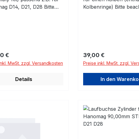
g D14, D21, D28 Bitte
Kolbenringe) Bitte beac
nform beachten! NICHT
die Abmessungen!
LA MOTOREN!
ardmaß 90,00mm
olben - komplett mit
nringen und Kolbenbolzen
ips Zylinderbuchse -
rer Preis:
Regulärer Preis:
0 €
39,00 €
fertig, mit O-Ringen
inkl. MwSt. zzgl. Versandkosten
Preise inkl. MwSt. zzgl. Ve
Details
In den Warenko