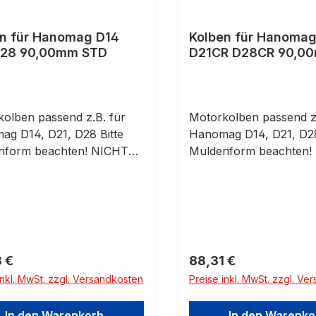
n für Hanomag D14
Kolben für Hanoma
D28 90,00mm STD
D21CR D28C
olben passend z.B. für
Motorkolben passend z.
g D14, D21, D28 Bitte
Hanomag D14, D21, D28
nform beachten! NICHT
Muldenform beachten!
LA MOTOREN!
FÜR LA MOTOREN!
ardmaß 90,00mm komplett
Standardmaß 90,00mm 
lbenringen und
mit Kolbenringen und
bolzen mit Clips
Kolbenbolzen mit Clips
rer Preis:
Regulärer Preis:
 €
88,31 €
inkl. MwSt. zzgl. Versandkosten
Preise inkl. MwSt. zzgl. Ve
In den Warenkorb
In den Warenko