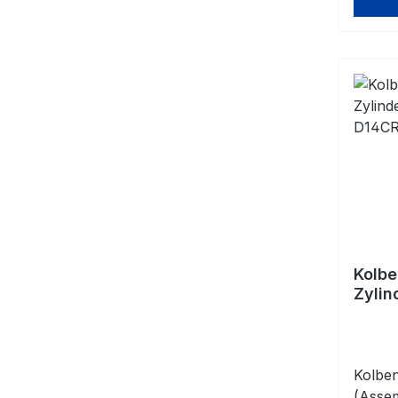
Kolbe
Zylin
D14C
90,0
Kolben
(Assem