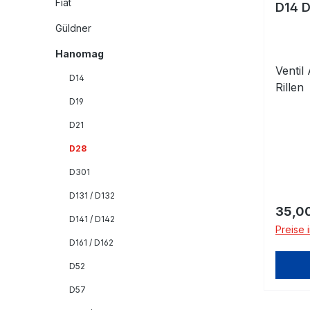
Fiat
D14 
Güldner
Hanomag
Ventil
D14
Rillen
D19
D21
D28
D301
D131 / D132
Regulä
35,0
D141 / D142
Preise 
D161 / D162
D52
D57