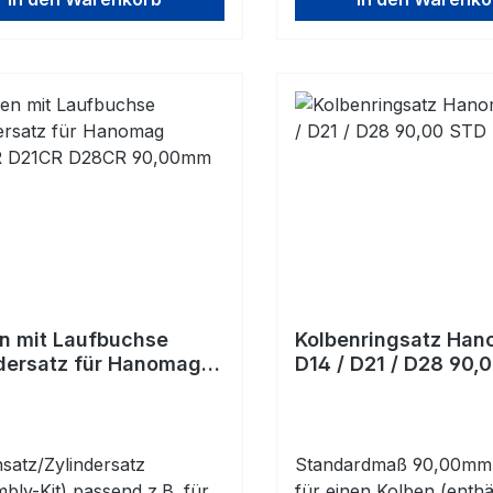
n mit Laufbuchse
Kolbenringsatz Ha
dersatz für Hanomag
D14 / D21 / D28 90,
R D21CR D28CR
0mm
satz/Zylindersatz
Standardmaß 90,00mm 
bly-Kit) passend z.B. für
für einen Kolben (enthä