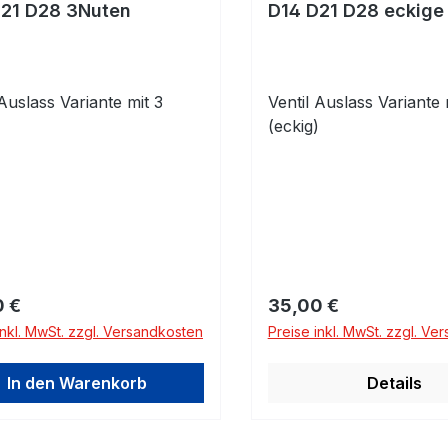
D21 D28 3Nuten
D14 D21 D28 eckige
 Auslass Variante mit 3
Ventil Auslass Variante 
(eckig)
rer Preis:
Regulärer Preis:
0 €
35,00 €
inkl. MwSt. zzgl. Versandkosten
Preise inkl. MwSt. zzgl. Ve
In den Warenkorb
Details