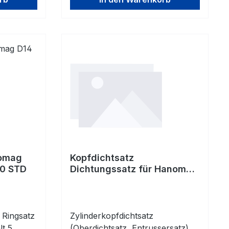
nomag
Kopfdichtsatz
00 STD
Dichtungssatz für Hanomag
D28
Ringsatz
Zylinderkopfdichtsatz
lt 5
(Oberdichtsatz, Entrussersatz)