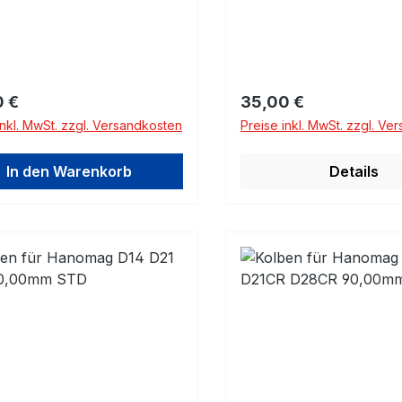
rer Preis:
Regulärer Preis:
0 €
35,00 €
inkl. MwSt. zzgl. Versandkosten
Preise inkl. MwSt. zzgl. Ve
In den Warenkorb
Details