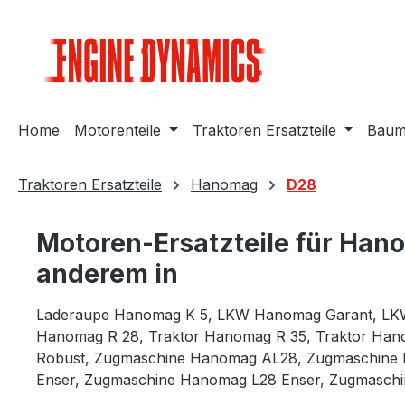
m Hauptinhalt springen
Zur Suche springen
Zur Hauptnavigation springen
Home
Motorenteile
Traktoren Ersatzteile
Bauma
Traktoren Ersatzteile
Hanomag
D28
Motoren-Ersatzteile für Han
anderem in
Laderaupe Hanomag K 5,
LKW Hanomag Garant,
LK
Hanomag R 28,
Traktor Hanomag R 35,
Traktor Han
Robust,
Zugmaschine Hanomag AL28,
Zugmaschine 
Enser,
Zugmaschine Hanomag L28 Enser,
Zugmaschi