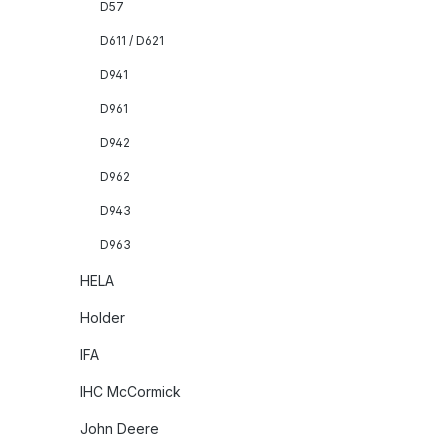
D57
D611 / D621
D941
D961
D942
D962
D943
D963
HELA
Holder
IFA
IHC McCormick
John Deere