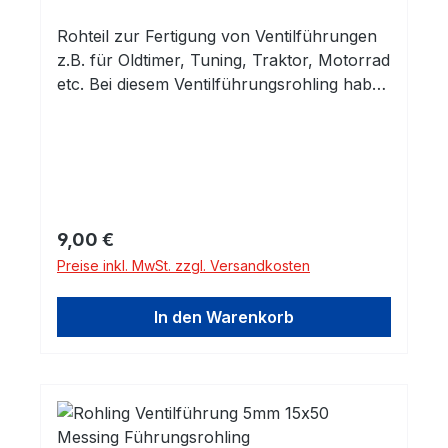
Rohteil zur Fertigung von Ventilführungen
z.B. für Oldtimer, Tuning, Traktor, Motorrad
etc. Bei diesem Ventilführungsrohling haben
Sie eine fertig gehonte Innenbohrung.
Außen ist das Rohteil unbearbeitet und
kann auf das benötigte Maß und die
entsprechende Kontur abgedreht
werden.Innendurchmesser: 5mm H7
Material: Grauguß Grauguss-Legierung mit
Regulärer Preis:
9,00 €
sehr guter Verschleißfestigkeit. Gusseisen
Preise inkl. MwSt. zzgl. Versandkosten
mit Lamellengraphit (ähnlich GG25) eignet
sich durch seine gute Wärmeleitfähigkeit
In den Warenkorb
und seine vortheilhaften
Selbstschmiereigenschaften hervorragend
für Ventilführungen.