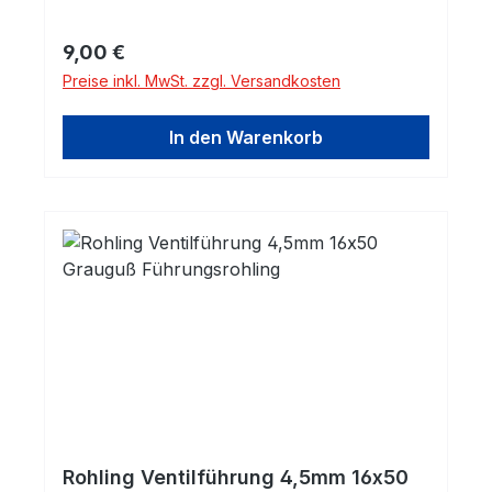
werden.Innendurchmesser: 12,0mm H7
Material: Grauguß Grauguss-Legierung mit
Regulärer Preis:
9,00 €
sehr guter Verschleißfestigkeit. Gusseisen
Preise inkl. MwSt. zzgl. Versandkosten
mit Lamellengraphit (ähnlich GG25) eignet
sich durch seine gute Wärmeleitfähigkeit
In den Warenkorb
und seine vortheilhaften
Selbstschmiereigenschaften hervorragend
für Ventilführungen.
Rohling Ventilführung 4,5mm 16x50