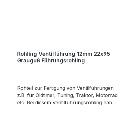
Rohling Ventilführung 12mm 22x95
Grauguß Führungsrohling
Rohteil zur Fertigung von Ventilführungen
z.B. für Oldtimer, Tuning, Traktor, Motorrad
etc. Bei diesem Ventilführungsrohling haben
Sie eine fertig gehonte Innenbohrung.
Außen ist das Rohteil unbearbeitet und
kann auf das benötigte Maß und die
entsprechende Kontur abgedreht