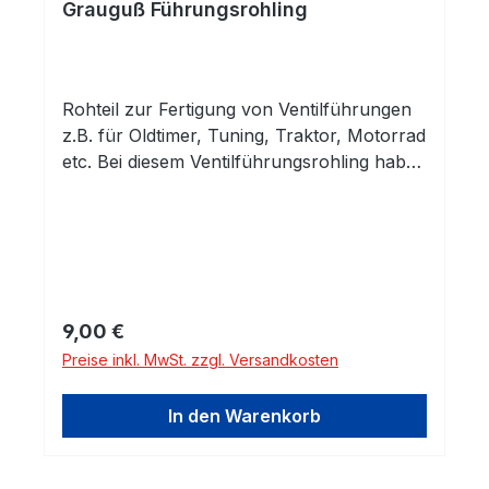
Grauguß Führungsrohling
Rohteil zur Fertigung von Ventilführungen
z.B. für Oldtimer, Tuning, Traktor, Motorrad
etc. Bei diesem Ventilführungsrohling haben
Sie eine fertig gehonte Innenbohrung.
Außen ist das Rohteil unbearbeitet und
kann auf das benötigte Maß und die
entsprechende Kontur abgedreht
werden.Innendurchmesser: 4,5mm
H7Material: Grauguß Grauguss-Legierung
Regulärer Preis:
9,00 €
mit sehr guter
Preise inkl. MwSt. zzgl. Versandkosten
Verschleißfestigkeit. Gusseisen mit
Lamellengraphit (ähnlich GG25) eignet sich
In den Warenkorb
durch seine gute Wärmeleitfähigkeit und
seine vortheilhaften
Selbstschmiereigenschaften hervorragend