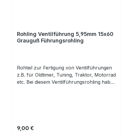
Rohling Ventilführung 5,95mm 15x60
Grauguß Führungsrohling
Rohteil zur Fertigung von Ventilführungen
z.B. für Oldtimer, Tuning, Traktor, Motorrad
etc. Bei diesem Ventilführungsrohling haben
Sie eine fertig gehonte Innenbohrung.
Außen ist das Rohteil unbearbeitet und
kann auf das benötigte Maß und die
entsprechende Kontur abgedreht
werden.Innendurchmesser: 5,95mm H7
Material: Grauguß Grauguss-Legierung mit
Regulärer Preis:
9,00 €
sehr guter Verschleißfestigkeit. Gusseisen