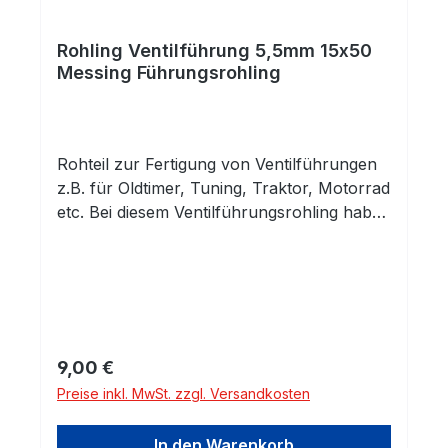
Rohling Ventilführung 5,5mm 15x50
Messing Führungsrohling
Rohteil zur Fertigung von Ventilführungen
z.B. für Oldtimer, Tuning, Traktor, Motorrad
etc. Bei diesem Ventilführungsrohling haben
Sie eine fertig gehonte Innenbohrung.
Außen ist das Rohteil unbearbeitet und
kann auf das benötigte Maß und die
entsprechende Kontur abgedreht werden.
Innendurchmesser: 5,5mm H7Material:
Sondermessing CW713R (
Regulärer Preis:
9,00 €
CuZn37Mn3Al2PbSi / ehemals CuZn40Al2
Preise inkl. MwSt. zzgl. Versandkosten
/ Werkstoff-Nr. 2.0550 ) Das Material
zeichnet sich durch einen hohen
In den Warenkorb