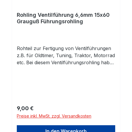
Rohling Ventilführung 6,6mm 15x60
Grauguß Führungsrohling
Rohteil zur Fertigung von Ventilführungen
z.B. für Oldtimer, Tuning, Traktor, Motorrad
etc. Bei diesem Ventilführungsrohling haben
Sie eine fertig gehonte Innenbohrung.
Außen ist das Rohteil unbearbeitet und
kann auf das benötigte Maß und die
entsprechende Kontur abgedreht werden.
Innendurchmesser: 6,6mm H7 Grauguss-
Legierung mit sehr guter
Regulärer Preis:
9,00 €
Verschleißfestigkeit. Gusseisen mit
Preise inkl. MwSt. zzgl. Versandkosten
Lamellengraphit (ähnlich GG25) eignet sich
durch seine gute Wärmeleitfähigkeit und
In den Warenkorb