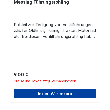
Messing Führungsrohling
Rohteil zur Fertigung von Ventilführungen
z.B. für Oldtimer, Tuning, Traktor, Motorrad
etc. Bei diesem Ventilführungsrohling haben
Sie eine fertig gehonte Innenbohrung.
Außen ist das Rohteil unbearbeitet und
kann auf das benötigte Maß und die
entsprechende Kontur abgedreht werden.
Innendurchmesser: 6,5mm H7Material:
Sondermessing CW713R (
Regulärer Preis:
9,00 €
CuZn37Mn3Al2PbSi / ehemals CuZn40Al2
Preise inkl. MwSt. zzgl. Versandkosten
/ Werkstoff-Nr. 2.0550 ) Das Material
zeichnet sich durch einen hohen
In den Warenkorb
Verschleißwiderstand und beste
physikalische Eigenschaften aus. z.B.
Wärmeleitfähigkeit @20°: 63W/(m*K); hohe