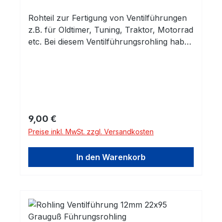
Rohteil zur Fertigung von Ventilführungen
z.B. für Oldtimer, Tuning, Traktor, Motorrad
etc. Bei diesem Ventilführungsrohling haben
Sie eine fertig gehonte Innenbohrung.
Außen ist das Rohteil unbearbeitet und
kann auf das benötigte Maß und die
entsprechende Kontur abgedreht
werden.Innendurchmesser: 11,0mm H7
Material: Grauguß Grauguss-Legierung mit
Regulärer Preis:
9,00 €
sehr guter Verschleißfestigkeit. Gusseisen
Preise inkl. MwSt. zzgl. Versandkosten
mit Lamellengraphit (ähnlich GG25) eignet
sich durch seine gute Wärmeleitfähigkeit
In den Warenkorb
und seine vortheilhaften
Selbstschmiereigenschaften hervorragend
für Ventilführungen.