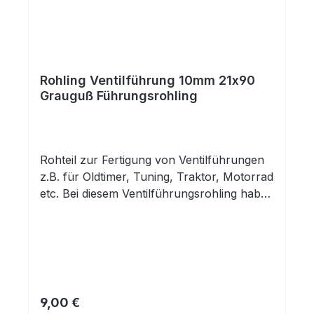
Rohling Ventilführung 10mm 21x90
Grauguß Führungsrohling
Rohteil zur Fertigung von Ventilführungen
z.B. für Oldtimer, Tuning, Traktor, Motorrad
etc. Bei diesem Ventilführungsrohling haben
Sie eine fertig gehonte Innenbohrung.
Außen ist das Rohteil unbearbeitet und
kann auf das benötigte Maß und die
entsprechende Kontur abgedreht
werden.Innendurchmesser: 10,0mm H7
Material: Grauguß Grauguss-Legierung mit
Regulärer Preis:
9,00 €
sehr guter Verschleißfestigkeit. Gusseisen