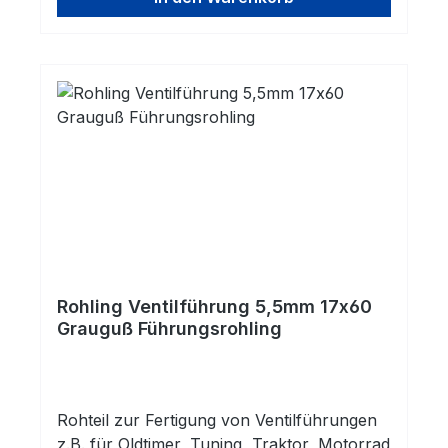
Verschleißwiderstand und beste
physikalische Eigenschaften aus. z.B.
Wärmeleitfähigkeit @20°: 63W/(m*K); hohe
Zugfestigkeit und hohe Kerbschlagzähigkeit.
Rohling Ventilführung 5,5mm 17x60
Grauguß Führungsrohling
Rohteil zur Fertigung von Ventilführungen
z.B. für Oldtimer, Tuning, Traktor, Motorrad