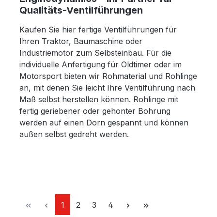
Qualitäts-Ventilführungen
Kaufen Sie hier fertige Ventilführungen für
Ihren Traktor, Baumaschine oder
Industriemotor zum Selbsteinbau. Für die
individuelle Anfertigung für Oldtimer oder im
Motorsport bieten wir Rohmaterial und Rohlinge
an, mit denen Sie leicht Ihre Ventilführung nach
Maß selbst herstellen können. Rohlinge mit
fertig geriebener oder gehonter Bohrung
werden auf einen Dorn gespannt und können
außen selbst gedreht werden.
Seite
Seite
Seite
Seite
1
2
3
4