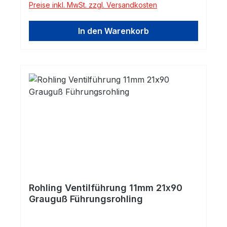
Preise inkl. MwSt. zzgl. Versandkosten
mit Lamellengraphit (ähnlich GG25) eignet
sich durch seine gute Wärmeleitfähigkeit
In den Warenkorb
und seine vortheilhaften
Selbstschmiereigenschaften hervorragend
für Ventilführungen.
Rohling Ventilführung 11mm 21x90
Grauguß Führungsrohling