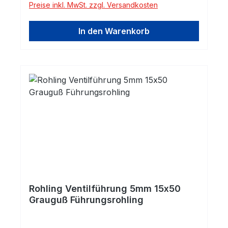
Preise inkl. MwSt. zzgl. Versandkosten
mit Lamellengraphit (ähnlich GG25) eignet
sich durch seine gute Wärmeleitfähigkeit
In den Warenkorb
und seine vortheilhaften
Selbstschmiereigenschaften hervorragend
für Ventilführungen.
Rohling Ventilführung 5mm 15x50
Grauguß Führungsrohling