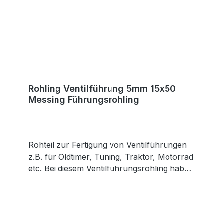
Rohling Ventilführung 5mm 15x50
Messing Führungsrohling
Rohteil zur Fertigung von Ventilführungen
z.B. für Oldtimer, Tuning, Traktor, Motorrad
etc. Bei diesem Ventilführungsrohling haben
Sie eine fertig gehonte Innenbohrung.
Außen ist das Rohteil unbearbeitet und
kann auf das benötigte Maß und die
entsprechende Kontur abgedreht werden.