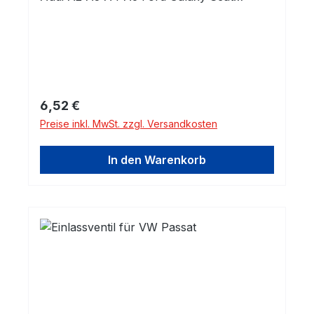
Alhambra Arosa Cordoba Ibiza Leon
Toledo Skoda Fabia Octavia Roomster
Superb
Regulärer Preis:
6,52 €
Preise inkl. MwSt. zzgl. Versandkosten
In den Warenkorb