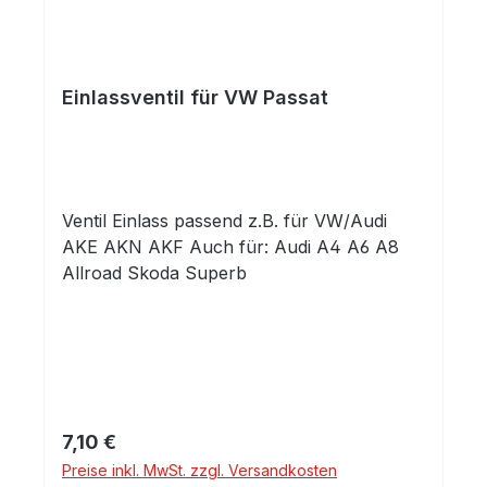
Einlassventil für VW Passat
Ventil Einlass passend z.B. für VW/Audi
AKE AKN AKF Auch für: Audi A4 A6 A8
Allroad Skoda Superb
Regulärer Preis:
7,10 €
Preise inkl. MwSt. zzgl. Versandkosten