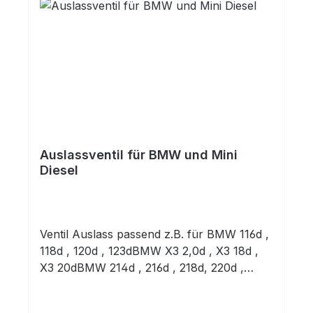
elBMWN47S D20A1995 DieselBMWN47S
D20D1995 Diesel
Auslassventil für BMW und Mini
Diesel
Ventil Auslass passend z.B. für BMW 116d ,
118d , 120d , 123dBMW X3 2,0d , X3 18d ,
X3 20dBMW 214d , 216d , 218d, 220d ,
225dBMW 316d , 318d , 320d , 325d , 328d ,
330d , 335dBMW X6 40d 3.0 24V , X6