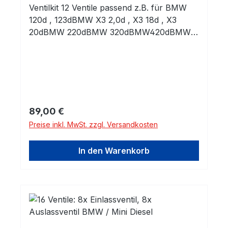
Ventilkit 12 Ventile passend z.B. für BMW
120d , 123dBMW X3 2,0d , X3 18d , X3
20dBMW 220dBMW 320dBMW420dBMW
520dBMW X1 20d, BMW X4 20dMini
Cooper D , Cooper SDMini ONE D6x
Einlassventil:Dimensionen:27,2x5x946x
Auslassventil:Dimensionen:24,6x5x94Marke
nprodukt in Erstausrüsterqualität!Alle
unsere Produkte kommen ausschließlich
Regulärer Preis:
89,00 €
aus europäischen Produktionsstätten, die
Preise inkl. MwSt. zzgl. Versandkosten
von unseren Ingenieuren regelmäßig
besucht und auditiert werden!Seit 1984
In den Warenkorb
werden Fachhändler,
Motoreninstandsetzungsbetriebe und
Motorenhersteller in ganz Europa mit
unseren hochwertigen Komponenten
beliefert.Sie erhalten Eigenentwicklungen
und Produkte führender Hersteller, welche
selbstverständlich auch in der