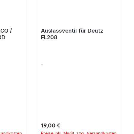
GCO /
Auslassventil für Deutz
0D
FL208
-
Regulärer Preis:
19,00 €
rsandkosten
Preise inkl. MwSt. zzgl. Versandkosten