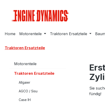
m Hauptinhalt springen
Zur Suche springen
Zur Hauptnavigation springen
Home
Motorenteile
Traktoren Ersatzteile
Bauma
Traktoren Ersatzteile
Motorenteile
Ers
Traktoren Ersatzteile
Zyl
Allgaier
Sie such
AGCO / Sisu
fündig!
Case IH