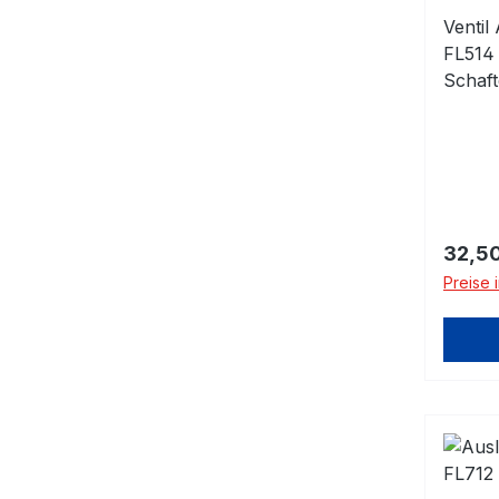
Ventil
FL514
Schaf
Regulä
32,50
Preise 