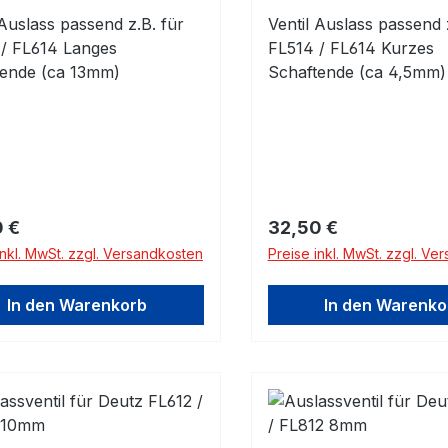
 Auslass passend z.B. für
Ventil Auslass passend 
 / FL614 Langes
FL514 / FL614 Kurzes
tende (ca 13mm)
Schaftende (ca 4,5mm)
rer Preis:
Regulärer Preis:
 €
32,50 €
inkl. MwSt. zzgl. Versandkosten
Preise inkl. MwSt. zzgl. Ve
In den Warenkorb
In den Warenko