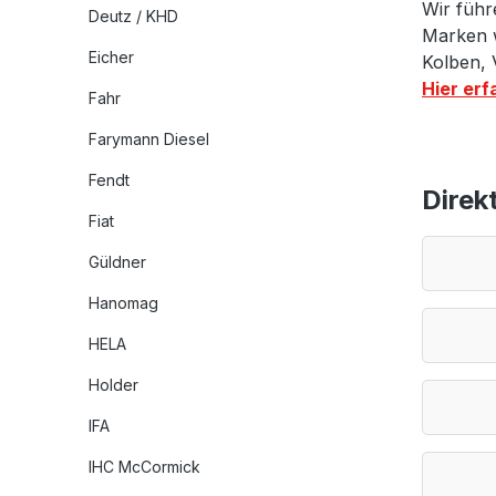
Wir führ
Deutz / KHD
Marken w
Eicher
Kolben, 
Hier erf
Fahr
Farymann Diesel
Fendt
Direk
Fiat
Güldner
Hanomag
HELA
Holder
IFA
IHC McCormick