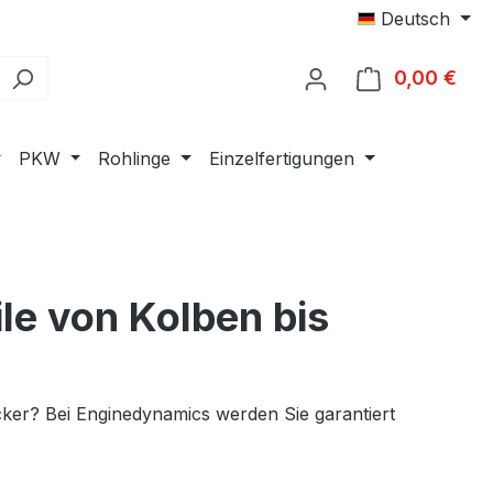
Deutsch
0,00 €
Ware
PKW
Rohlinge
Einzelfertigungen
ile von Kolben bis
cker? Bei Enginedynamics werden Sie garantiert