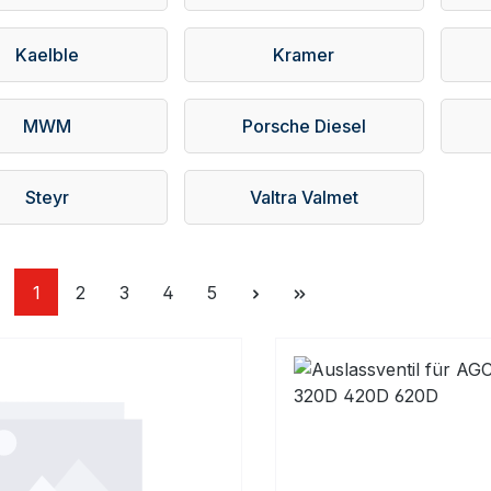
Kaelble
Kramer
MWM
Porsche Diesel
Steyr
Valtra Valmet
Seite
Seite
Seite
Seite
Seite
1
2
3
4
5