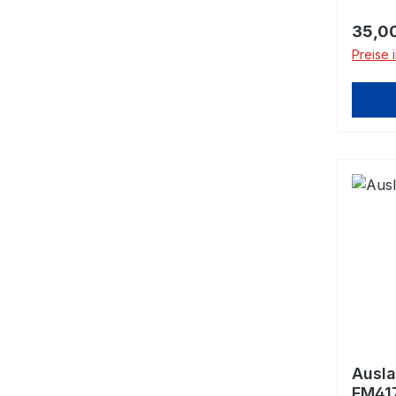
Regulä
35,0
Preise 
Ausla
FM41