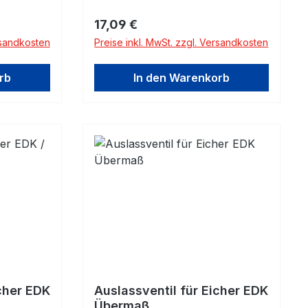
Regulärer Preis:
17,09 €
rsandkosten
Preise inkl. MwSt. zzgl. Versandkosten
rb
In den Warenkorb
icher EDK
Auslassventil für Eicher EDK
Übermaß