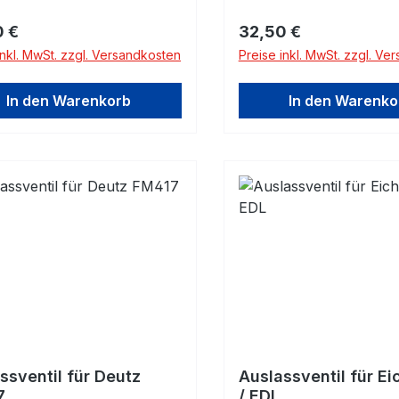
rer Preis:
Regulärer Preis:
0 €
32,50 €
inkl. MwSt. zzgl. Versandkosten
Preise inkl. MwSt. zzgl. Ve
In den Warenkorb
In den Warenko
ssventil für Deutz
Auslassventil für E
7
/ EDL