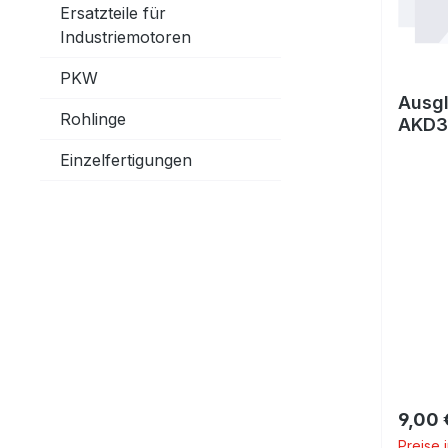
Ersatzteile für
Industriemotoren
PKW
Ausg
Rohlinge
AKD3
Einzelfertigungen
Regulä
9,00 
Preise 