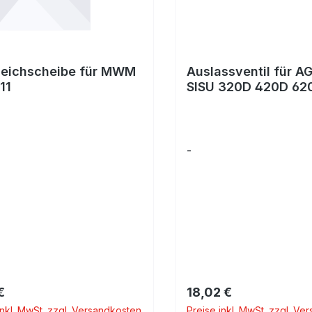
leichscheibe für MWM
Auslassventil für A
11
SISU 320D 420D 62
-
rer Preis:
Regulärer Preis:
€
18,02 €
inkl. MwSt. zzgl. Versandkosten
Preise inkl. MwSt. zzgl. Ve