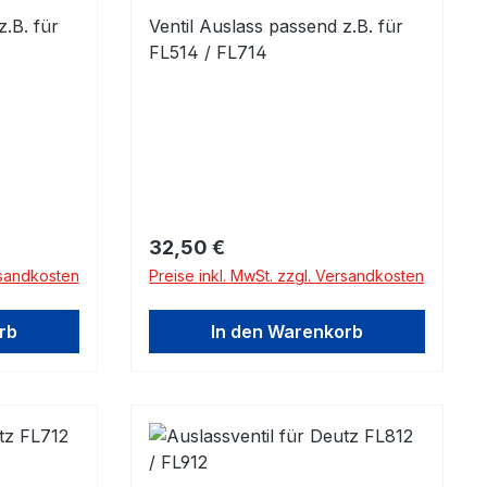
z.B. für
Ventil Auslass passend z.B. für
FL514 / FL714
Regulärer Preis:
32,50 €
rsandkosten
Preise inkl. MwSt. zzgl. Versandkosten
rb
In den Warenkorb