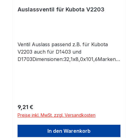
Auslassventil für Kubota V2203
Ventil Auslass passend z.B. für Kubota
V2203 auch für D1403 und
D1703Dimensionen:32,1x8,0x101,6Markenp
rodukt in Erstausrüsterqualität! Alle unsere
Produkte kommen ausschließlich aus
europäischen Produktionsstätten, die von
unseren Ingenieuren regelmäßig besucht
und auditiert werden! Seit 1984 werden
Fachhändler,
Regulärer Preis:
9,21 €
Motoreninstandsetzungsbetriebe und
Preise inkl. MwSt. zzgl. Versandkosten
Motorenhersteller in ganz Europa mit
unseren hochwertigen Komponenten
In den Warenkorb
beliefert. Sie erhalten Eigenentwicklungen