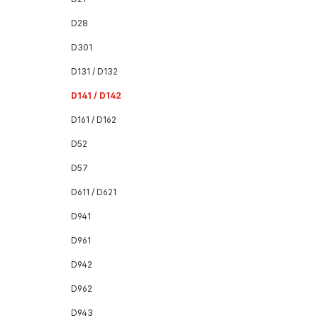
D28
D301
D131 / D132
D141 / D142
D161 / D162
D52
D57
D611 / D621
D941
D961
D942
D962
D943