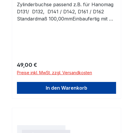
Zylinderbuchse passend z.B. für Hanomag
D131/ D132, D141 / D142, D161 / D162
Standardmaß 100,00mmEinbaufertig mit O-
Ringen
Regulärer Preis:
49,00 €
Preise inkl. MwSt. zzgl. Versandkosten
In den Warenkorb