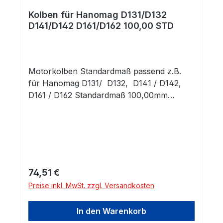
Kolben für Hanomag D131/D132
D141/D142 D161/D162 100,00 STD
Motorkolben Standardmaß passend z.B.
für Hanomag D131/ D132, D141 / D142,
D161 / D162 Standardmaß 100,00mm
komplett mit Kolbenringen und
Kolbenbolzen mit Clips
Regulärer Preis:
74,51 €
Preise inkl. MwSt. zzgl. Versandkosten
In den Warenkorb