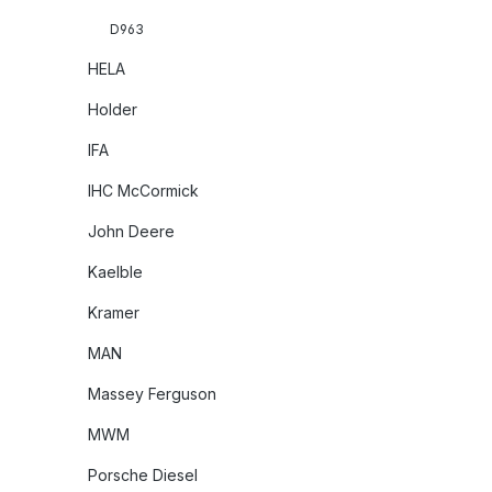
D963
HELA
Holder
IFA
IHC McCormick
John Deere
Kaelble
Kramer
MAN
Massey Ferguson
MWM
Porsche Diesel