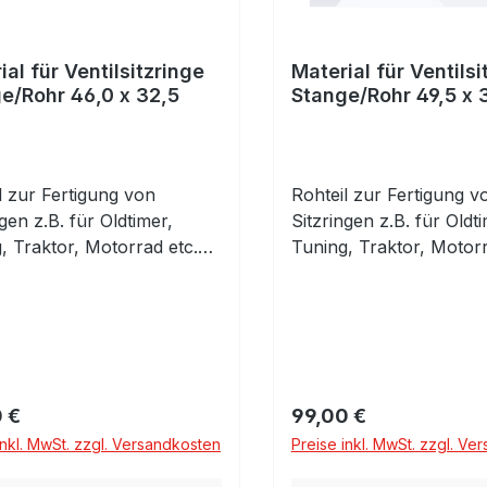
ial für Ventilsitzringe
Material für Ventilsi
e/Rohr 46,0 x 32,5
Stange/Rohr 49,5 x 
l zur Fertigung von
Rohteil zur Fertigung v
ngen z.B. für Oldtimer,
Sitzringen z.B. für Oldti
, Traktor, Motorrad etc.
Tuning, Traktor, Motorr
rbeitetes Rohr zur
Vorbearbeitetes Rohr z
duellen Herstellung von
individuellen Herstellu
gen. Material:
Sitzringen. Material:
armfester
Hochwarmfester
werkstoff für
Sonderwerkstoff für
sitzringe für Otto- und
Ventilsitzringe für Otto
rer Preis:
Regulärer Preis:
 €
99,00 €
motoren. Ca 12% Cr, 2,0-
Dieselmotoren. Ca 12% 
inkl. MwSt. zzgl. Versandkosten
Preise inkl. MwSt. zzgl. Ve
o.Geeignet für Sauger-
2,5% Mo.Geeignet für 
urbomotoren bis über
und Turbomotoren bis 