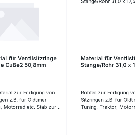
ial für Ventilsitzringe
Material für Ventilsi
ge CuBe2 50,8mm
Stange/Rohr 31,0 x 1
erial zur Fertigung von
Rohteil zur Fertigung v
ngen z.B. für Oldtimer,
Sitzringen z.B. für Oldti
, Motorrad etc. Stab zur
Tuning, Traktor, Motorr
duellen Herstellung von
Vorbearbeitetes Rohr z
ngen. Material: CuBe2,
individuellen Herstellu
sche Kupfer-Beryllium-
Sitzringen. Material: