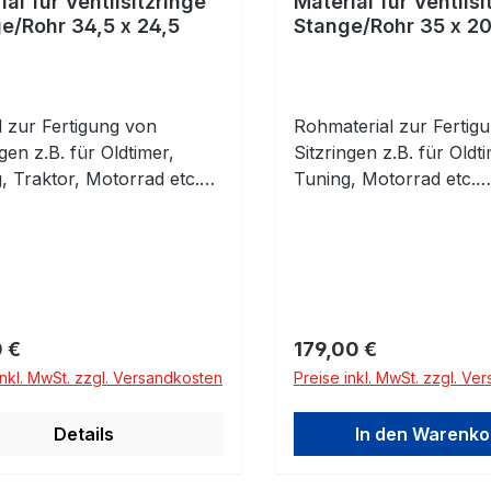
ial für Ventilsitzringe
Material für Ventilsi
e/Rohr 34,5 x 24,5
Stange/Rohr 35 x 2
l zur Fertigung von
Rohmaterial zur Fertig
ngen z.B. für Oldtimer,
Sitzringen z.B. für Oldti
, Traktor, Motorrad etc.
Tuning, Motorrad etc.
rbeitetes Rohr zur
Vorbearbeitetes Rohr z
duellen Herstellung von
individuellen Herstellu
gen. Material:
Sitzringen. Material: H
armfester
Aluminiumbronze für
werkstoff für
Ventilsitzringe. Überra
sitzringe für Otto- und
Beständigkeit gegen Ver
rer Preis:
Regulärer Preis:
 €
179,00 €
motoren. Ca 12% Cr, 2,0-
und chemische Erosion.
inkl. MwSt. zzgl. Versandkosten
Preise inkl. MwSt. zzgl. Ve
o.Geeignet für Sauger-
maximale Lebensdauer 
urbomotoren bis über
kritischen Anwendunge
Details
In den Warenko
. Härte ca 36-40 HRC