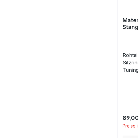
Mater
Stang
Rohtei
Sitzri
Tuning
Vorbea
indivi
Sitzrin
Hochw
Sonder
Ventil
Regulä
89,00
Diesel
Preise 
2,5% M
und T