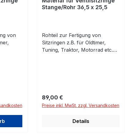
tzringe
Material für Ventilsitzringe
0
Stange/Rohr 36,5 x 25,5
ung von
Rohteil zur Fertigung von
mer,
Sitzringen z.B. für Oldtimer,
Tuning, Traktor, Motorrad etc.
ur
Vorbearbeitetes Rohr zur
ng von
individuellen Herstellung von
ochfeste
Sitzringen. Material:
Hochwarmfester
gende
Sonderwerkstoff für
schleiß
Ventilsitzringe für Otto- und
Regulärer Preis:
89,00 €
 Für
Dieselmotoren. Ca 12% Cr, 2,0-
rsandkosten
Preise inkl. MwSt. zzgl. Versandkosten
in
2,5% Mo.Geeignet für Sauger-
n.
und Turbomotoren bis über
rb
Details
650°C. Härte ca 36-40 HRC