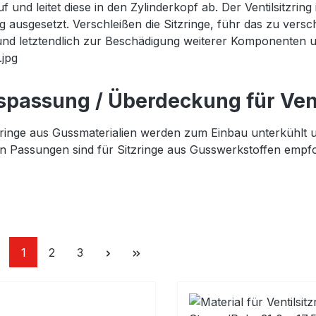
auf und leitet diese in den Zylinderkopf ab. Der Ventilsitzr
g ausgesetzt. Verschleißen die Sitzringe, führ das zu vers
nd letztendlich zur Beschädigung weiterer Komponenten 
.jpg
spassung / Überdeckung für Vent
tzringe aus Gussmaterialien werden zum Einbau unterkühlt 
n Passungen sind für Sitzringe aus Gusswerkstoffen empf
Seite
Seite
Seite
1
2
3