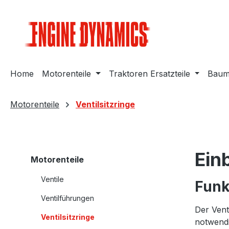
m Hauptinhalt springen
Zur Suche springen
Zur Hauptnavigation springen
Home
Motorenteile
Traktoren Ersatzteile
Bauma
Motorenteile
Ventilsitzringe
Ein
Motorenteile
Ventile
Funk
Ventilführungen
Der Vent
Ventilsitzringe
notwendi