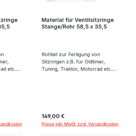
tzringe
Material für Ventilsitzringe
35,5
Stange/Rohr 58,5 x 35,5
on
Rohteil zur Fertigung von
mer,
Sitzringen z.B. für Oldtimer,
ad etc.
Tuning, Traktor, Motorrad etc.
ur
Vorbearbeitetes Rohr zur
ng von
individuellen Herstellung von
Sitzringen. Material:
Hochwarmfester
Sonderwerkstoff für
- und
Ventilsitzringe für Otto- und
Regulärer Preis:
149,00 €
Cr, 2,0-
Dieselmotoren. Ca 12% Cr, 2,0-
rsandkosten
Preise inkl. MwSt. zzgl. Versandkosten
Sauger-
2,5% Mo.Geeignet für Sauger-
über
und Turbomotoren bis über