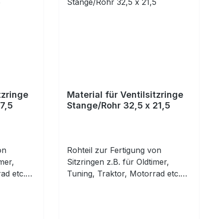
tzringe
Material für Ventilsitzringe
7,5
Stange/Rohr 32,5 x 21,5
on
Rohteil zur Fertigung von
mer,
Sitzringen z.B. für Oldtimer,
ad etc.
Tuning, Traktor, Motorrad etc.
ur
Vorbearbeitetes Rohr zur
ng von
individuellen Herstellung von
Sitzringen. Material: