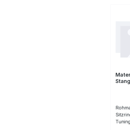
Mater
Stang
Rohmat
Sitzri
Tuning
Vorbea