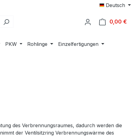
Deutsch
0,00 €
Ware
PKW
Rohlinge
Einzelfertigungen
e
dichtung des Verbrennungsraumes, dadurch werden die
nimmt der Ventilsitzring Verbrennungswärme des