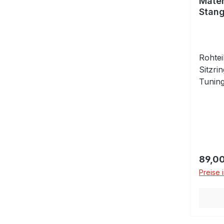
Mater
Stang
Rohtei
Sitzri
Tuning
Vorbea
indivi
Sitzrin
Hochw
Sonder
Ventil
Regulä
89,00
Diesel
Preise 
2,5% M
und T
650°C