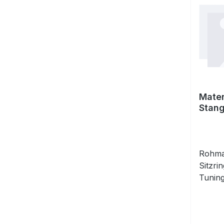
Mater
Stan
Rohmat
Sitzri
Tuning
indivi
Sitzri
klassi