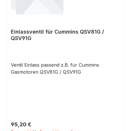
Einlassventil für Cummins QSV81G /
QSV91G
Ventil Einlass passend z.B. für Cummins
Gasmotoren QSV81G / QSV91G
Regulärer Preis:
95,20 €