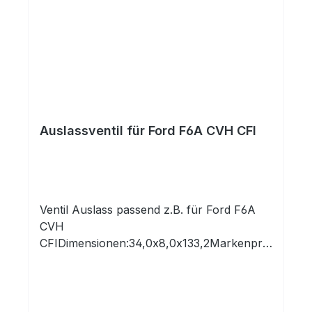
folgenden Motoren:
HerstellerKennbuchstabeHubraumLeistung
_KwKraftstoffFORDBHDA175355
kwDieselFORDBHDB Endura-DI175355
kwDieselFORDC9DA1753 DieselFORDC9DB
Endura-DI175366 kwDieselFORDC9DC
Endura-DI175366
kwDieselFORDRFM175366
Auslassventil für Ford F6A CVH CFI
kwDieselFORDRTA175344
kwDieselFORDRTB175344
kwDieselFORDRVA175351 kwDiesel
Ventil Auslass passend z.B. für Ford F6A
CVH
CFIDimensionen:34,0x8,0x133,2Markenpro
dukt in Erstausrüsterqualität!Alle unsere
Produkte kommen ausschließlich aus
europäischen Produktionsstätten, die von
unseren Ingenieuren regelmäßig besucht