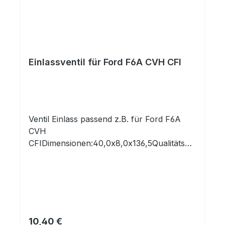
HerstellerKennbuchstabeHubraumLeistung
_KwKraftstoffFORDBHDA175355
kwDieselFORDBHDB Endura-DI175355
kwDieselFORDC9DA1753 DieselFORDRFM1
75366 kwDieselFORDRTA175344
Einlassventil für Ford F6A CVH CFI
kwDieselFORDRTB175344
kwDieselFORDRTC175344
kwDieselFORDRVA175351 kwDiesel
Ventil Einlass passend z.B. für Ford F6A
CVH
CFIDimensionen:40,0x8,0x136,5Qualitätspr
odukt aus europäischer
Produktion!Profitieren Sie von 30 Jahren
Erfahrung mit
Motorenkomponenten!Vergleichsnummern:
ReferenznummerHersteller6137194Ford86
SM 6507 AAFord0735Osvat105-
Regulärer Preis:
10,40 €