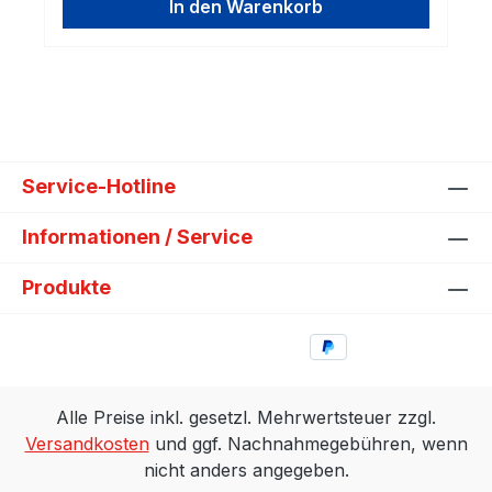
8V1392BenzinFORDFUF CVH
In den Warenkorb
Benzin
8V1392BenzinFORDFUG CVH
8V1392BenzinFORDFUH CVH
8V1392BenzinFORDFUJ CVH
8V1392Benzin
Service-Hotline
Informationen / Service
Produkte
Alle Preise inkl. gesetzl. Mehrwertsteuer zzgl.
Versandkosten
und ggf. Nachnahmegebühren, wenn
nicht anders angegeben.