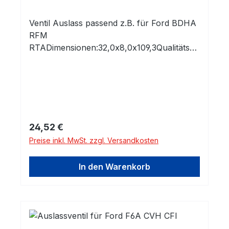
Ventil Auslass passend z.B. für Ford BDHA
RFM
RTADimensionen:32,0x8,0x109,3Qualitätspr
odukt aus europäischer
Produktion!Profitieren Sie von 30 Jahren
Erfahrung mit
Motorenkomponenten!Vergleichsnummern:
ReferenznummerHersteller1078429Ford13
52129Ford6172845Ford6172848Ford89FF6
Regulärer Preis:
24,52 €
505AAFord89FF6505FAFord93FF6505AAF
Preise inkl. MwSt. zzgl. Versandkosten
ord18345TRW18375TRWV91168AEV91428
AEDie angegebenen Referenznummern
In den Warenkorb
dienen lediglich zu Vergleichszwecken.
Diese Daten dienen keinesfalls als
Herkunfts- oder Markenbezeichnung! Die
genannten Marken sind Eigentum der
jeweiligen Markeninhaber!Verwendet in