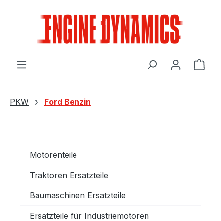
Zum Hauptinhalt springen
Ware
PKW
Ford Benzin
Motorenteile
Traktoren Ersatzteile
Baumaschinen Ersatzteile
Ersatzteile für Industriemotoren