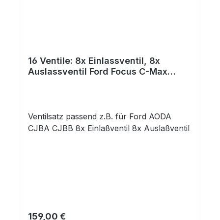
Markenbezeichnung! Die genannten
Marken sind Eigentum der jeweiligen
Markeninhaber!Verwendet in folgenden
Motoren:
HerstellerKennbuchstabeHubraumLeistung
16 Ventile: 8x Einlassventil, 8x
_KwKraftstoffFORDDHA Zetec-SE
Auslassventil Ford Focus C-Max
SEFI124255 kwBenzinFORDDHB Zetec-SE
Mondeo
SEFI124255 kwBenzinFORDDHC
Zetec1242 Benzin
Ventilsatz passend z.B. für Ford AODA
CJBA CJBB 8x Einlaßventil 8x Auslaßventil
Regulärer Preis:
159,00 €