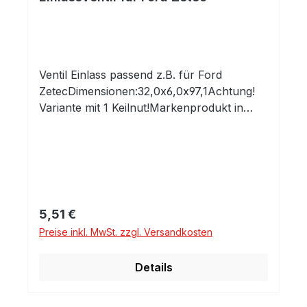
Ventil Einlass passend z.B. für Ford
ZetecDimensionen:32,0x6,0x97,1Achtung!
Variante mit 1 Keilnut!Markenprodukt in
Erstausrüsterqualität!Alle unsere Produkte
kommen ausschließlich aus europäischen
Produktionsstätten!Seit 1984 werden
Fachhändler,
Motoreninstandsetzungsbetriebe und
Motorenhersteller in ganz Europa mit
Regulärer Preis:
5,51 €
unseren hochwertigen Komponenten
Preise inkl. MwSt. zzgl. Versandkosten
beliefert.Sie erhalten Eigenentwicklungen
und Produkte führender Hersteller, welche
Details
selbstverständlich auch in der
Erstausrüstung der Fahrzeug- und
Luftfahrtindustrie aktiv sind.-Profitieren Sie