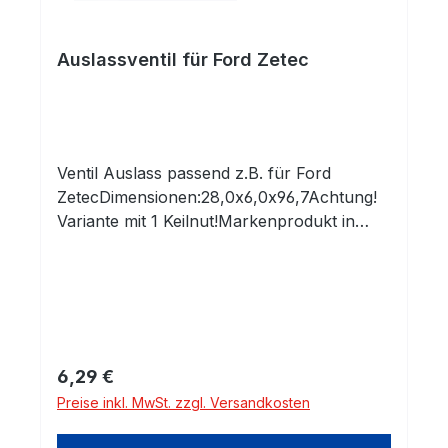
Auslassventil für Ford Zetec
Ventil Auslass passend z.B. für Ford
ZetecDimensionen:28,0x6,0x96,7Achtung!
Variante mit 1 Keilnut!Markenprodukt in
Erstausrüsterqualität!Alle unsere Produkte
kommen ausschließlich aus europäischen
Produktionsstätten!Seit 1984 werden
Fachhändler,
Motoreninstandsetzungsbetriebe und
Motorenhersteller in ganz Europa mit
Regulärer Preis:
6,29 €
unseren hochwertigen Komponenten
Preise inkl. MwSt. zzgl. Versandkosten
beliefert.Sie erhalten Eigenentwicklungen
und Produkte führender Hersteller, welche