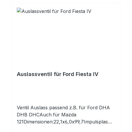
1392cm³FORD - FUH CVH 8V -
genannten Marken sind Eigentum der
1392cm³FORD - FUJ CVH 8V - 1392cm³
jeweiligen Markeninhaber!Verwendet in
folgenden Motoren:
HerstellerKennbuchstabeHubraumLeistung
_KwKraftstoffFORDAODA1999107
kwBenzinFORDCJBA Duratec-HE
SFI1999107 kwBenzinFORDCJBB Duratec-
HE SFI1999107 kwBenzin
Auslassventil für Ford Fiesta IV
Ventil Auslass passend z.B. für Ford DHA
DHB DHCAuch für Mazda
121Dimensionen:22,1x6,0x99,7Impulsplasma
nitriert für höchste Beanspruchung! Auch