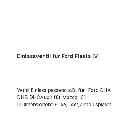
folgenden Motoren:
HerstellerKennbuchstabeHubraumLeistung
_KwKraftstoffFORDAODA1999107
kwBenzinFORDCJBA Duratec-HE
SFI1999107 kwBenzinFORDCJBB Duratec-
HE SFI1999107 kwBenzin
Einlassventil für Ford Fiesta IV
Ventil Einlass passend z.B. für Ford DHA
DHB DHCAuch für Mazda 121
IIIDimensionen:26,1x6,0x97,7Impulsplasman
itriert für höchste Beanspruchung! Auch
für Gasmotoren!Qualitätsprodukt aus
europäischer Produktion!Profitieren Sie
von 30 Jahren Erfahrung mit