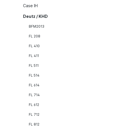
Case IH
Deutz / KHD
BFM2013
FL 208
FL 410
FL 411
FL 511
FL 514
FL 614
FL 714
FL 612
FL 712
FL 812