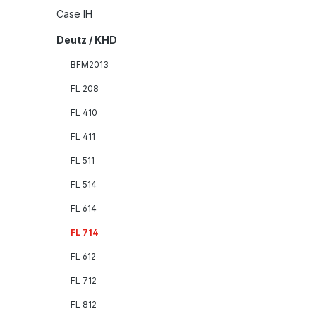
Case IH
Deutz / KHD
BFM2013
FL 208
FL 410
FL 411
FL 511
FL 514
FL 614
FL 714
FL 612
FL 712
FL 812