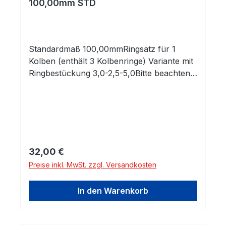
100,00mm STD
Standardmaß 100,00mmRingsatz für 1
Kolben (enthält 3 Kolbenringe) Variante mit
Ringbestückung 3,0-2,5-5,0Bitte beachten
Sie die Abmessungen!
Regulärer Preis:
32,00 €
Preise inkl. MwSt. zzgl. Versandkosten
In den Warenkorb