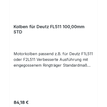
Kolben für Deutz FL511 100,00mm
STD
Motorkolben passend z.B. für Deutz F1L511
oder F2L511 Verbesserte Ausführung mit
eingegossenem Ringträger Standardmaß
100,00mm komplett mit Kolbenringen und
Kolbenbolzen mit Clips
Regulärer Preis:
84,18 €