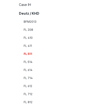
Case IH
Deutz / KHD
BFM2013
FL 208
FL 410
FL 411
FL 511
FL 514
FL 614
FL 714
FL 612
FL 712
FL 812