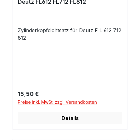
Deutz FL612 FL712 FL812
Zylinderkopfdichtsatz für Deutz F L 612 712
812
Regulärer Preis:
15,50 €
Preise inkl. MwSt. zzgl. Versandkosten
Details