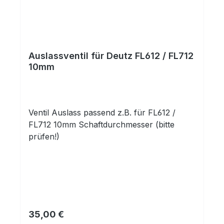
Auslassventil für Deutz FL612 / FL712
10mm
Ventil Auslass passend z.B. für FL612 /
FL712 10mm Schaftdurchmesser (bitte
prüfen!)
Regulärer Preis:
35,00 €