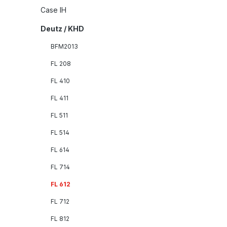
Case IH
Deutz / KHD
BFM2013
FL 208
FL 410
FL 411
FL 511
FL 514
FL 614
FL 714
FL 612
FL 712
FL 812