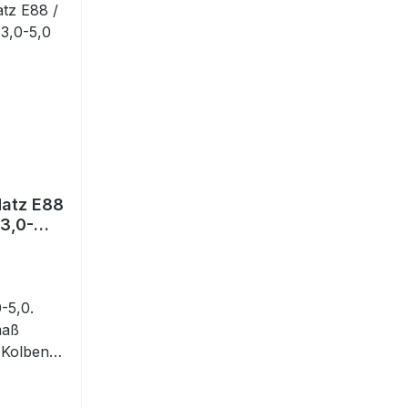
Hatz E88
3,0-
-5,0.
maß
 Kolben