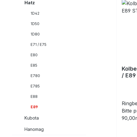
Hatz
1D42
1D50
1D80
E71 / E75
E80
E85
Kolbe
/ E89
E780
4,0
E785
E88
Ringbe
E89
Bitte 
90,00
Kubota
(enthä
Hanomag