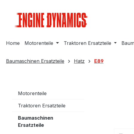
m Hauptinhalt springen
Zur Suche springen
Zur Hauptnavigation springen
Home
Motorenteile
Traktoren Ersatzteile
Bauma
Baumaschinen Ersatzteile
Hatz
E89
Motorenteile
Traktoren Ersatzteile
Baumaschinen
Ersatzteile