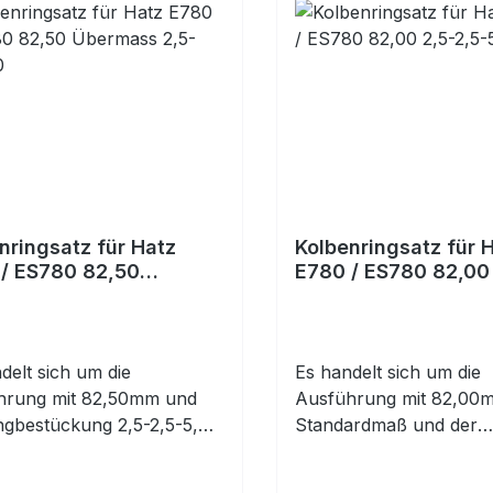
nringsatz für Hatz
Kolbenringsatz für 
ES780 82,50
E780 / ES780 82,00 
ass 2,5-2,5-5,0
2,5-5,0
delt sich um die
Es handelt sich um die
hrung mit 82,50mm und
Ausführung mit 82,00
ngbestückung 2,5-2,5-5,0.
Standardmaß und der
 prüfen! Übermaß +0,50mm
Ringbestückung 2,5-2,5-
mm), bitte prüfen!Ringsatz
prüfen! Standardmaß