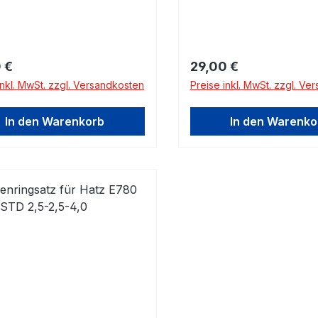
Kolben (enthält 3
82,00mmRingsatz für 1
ringe) Bitte beachten Sie
(enthält 3 Kolbenringe) 
bmessungen!
beachten Sie die Abme
rer Preis:
Regulärer Preis:
 €
29,00 €
inkl. MwSt. zzgl. Versandkosten
Preise inkl. MwSt. zzgl. Ve
In den Warenkorb
In den Warenko