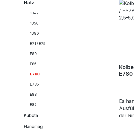
Hatz
1D42
1D50
1D80
E71 / E75
E80
E85
Kolbe
E780 / 
E780
Überm
E785
E88
Es han
E89
Ausfü
der Ri
Kubota
Bitte
Hanomag
(82,50