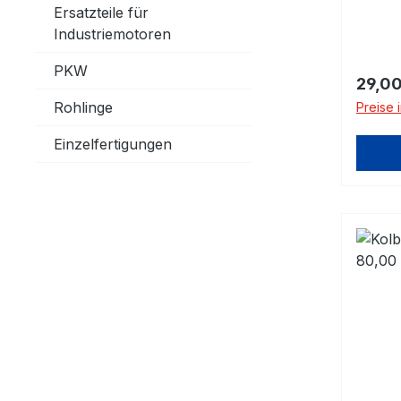
für 1 
Ersatzteile für
Kolben
Industriemotoren
die A
PKW
Regulä
29,00
Rohlinge
Preise 
Einzelfertigungen