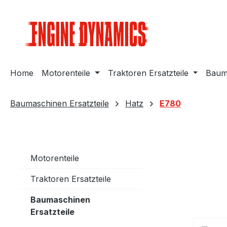
m Hauptinhalt springen
Zur Suche springen
Zur Hauptnavigation springen
Home
Motorenteile
Traktoren Ersatzteile
Bauma
Baumaschinen Ersatzteile
Hatz
E780
Motorenteile
Traktoren Ersatzteile
Baumaschinen
Ersatzteile