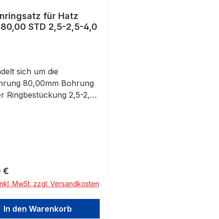
nringsatz für Hatz
80,00 STD 2,5-2,5-4,0
delt sich um die
hrung 80,00mm Bohrung
r Ringbestückung 2,5-2,5-
itte prüfen! Standardmaß
mmRingsatz für 1 Kolben
lt 3 Kolbenringe) Bitte
ten Sie die Abmessungen!
rer Preis:
 €
inkl. MwSt. zzgl. Versandkosten
In den Warenkorb