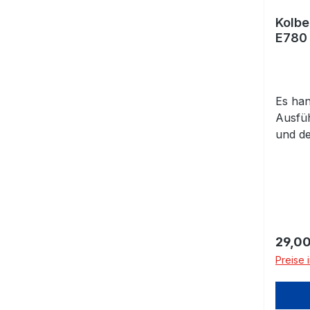
Kolbe
E780 
Es han
Ausfü
und de
4,0. B
80,00
(enthä
beach
Regulä
29,00
Preise 