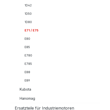
1D42
1D50
1D80
E71 / E75
E80
E85
E780
E785
E88
E89
Kubota
Hanomag
Ersatzteile für Industriemotoren