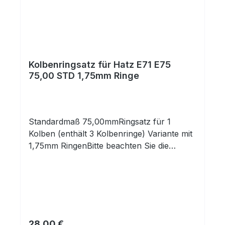
Kolbenringsatz für Hatz E71 E75
75,00 STD 1,75mm Ringe
Standardmaß 75,00mmRingsatz für 1
Kolben (enthält 3 Kolbenringe) Variante mit
1,75mm RingenBitte beachten Sie die
Abmessungen!
Regulärer Preis:
28,00 €