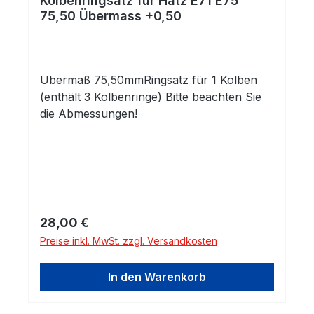
Kolbenringsatz für Hatz E71 E75
75,50 Übermass +0,50
Übermaß 75,50mmRingsatz für 1 Kolben
(enthält 3 Kolbenringe) Bitte beachten Sie
die Abmessungen!
Regulärer Preis:
28,00 €
Preise inkl. MwSt. zzgl. Versandkosten
In den Warenkorb