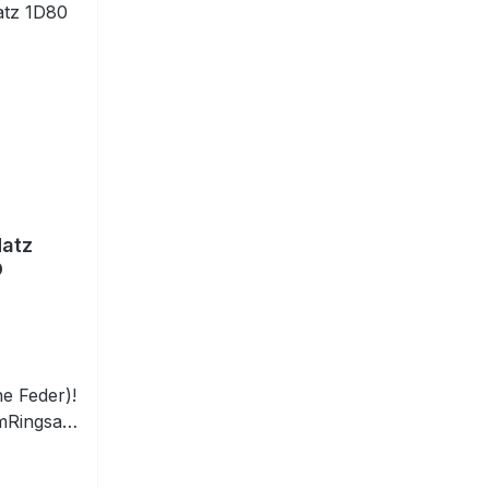
Hatz
D
e Feder)!
Ringsatz