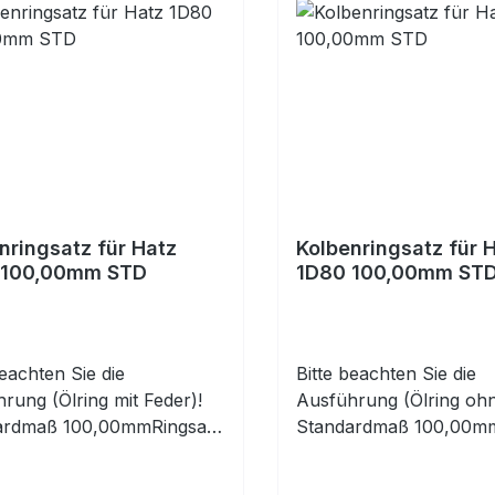
nringsatz für Hatz
Kolbenringsatz für 
 100,00mm STD
1D80 100,00mm ST
beachten Sie die
Bitte beachten Sie die
rung (Ölring mit Feder)!
Ausführung (Ölring ohn
ardmaß 100,00mmRingsatz
Standardmaß 100,00mm
Kolben (enthält 3
für 1 Kolben (enthält 3
ringe)
Kolbenringe)