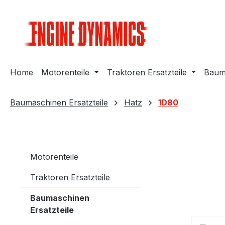
m Hauptinhalt springen
Zur Suche springen
Zur Hauptnavigation springen
Home
Motorenteile
Traktoren Ersatzteile
Bauma
Baumaschinen Ersatzteile
Hatz
1D80
Motorenteile
Traktoren Ersatzteile
Baumaschinen
Ersatzteile