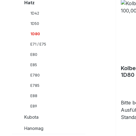
Hatz
1D42
1D50
1D80
E71 / E75
E80
E85
Kolbe
1D80
E780
E785
E88
Bitte 
E89
Ausfüh
Stand
Kubota
für 1 
Hanomag
Kolben