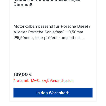
Übermaß
Motorkolben passend für Porsche Diesel /
Allgaier Porsche Schleifmaß +0,50mm
(95,50mm), bitte prüfen! komplett mit
Kolbenringen und Kolbenbolzen mit Clips
Regulärer Preis:
139,00 €
Preise inkl. MwSt. zzgl. Versandkosten
In den Warenkorb