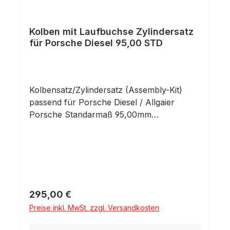
Kolben mit Laufbuchse Zylindersatz
für Porsche Diesel 95,00 STD
Kolbensatz/Zylindersatz (Assembly-Kit)
passend für Porsche Diesel / Allgaier
Porsche Standarmaß 95,00mm
Motorkolben - komplett mit Kolbenringen
und Kolbenbolzen mit Clips Zylinderbuchse
- Einbaufertig
Regulärer Preis:
295,00 €
Preise inkl. MwSt. zzgl. Versandkosten