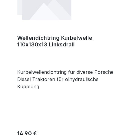
Wellendichtring Kurbelwelle
110x130x13 Linksdrall
Kurbelwellendichtring für diverse Porsche
Diesel Traktoren für ölhydraulische
Kupplung
Regulärer Preis:
14,90 €