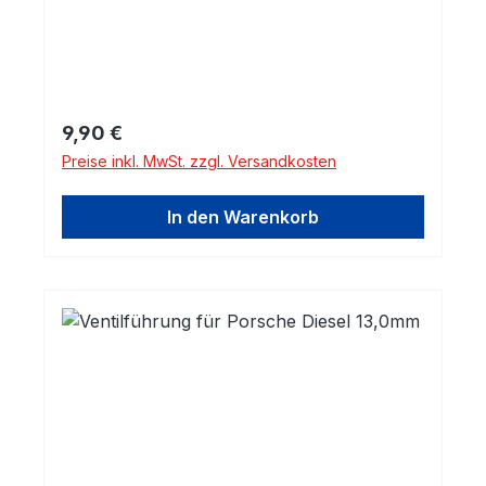
Variante. Die beiden Ventilkeile sind
enthalten.
Regulärer Preis:
9,90 €
Preise inkl. MwSt. zzgl. Versandkosten
In den Warenkorb