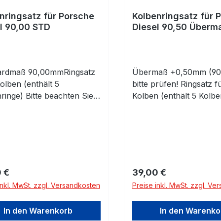
nringsatz für Porsche
Kolbenringsatz für 
l 90,00 STD
Diesel 90,50 Überm
ardmaß 90,00mmRingsatz
Übermaß +0,50mm (90
Kolben (enthält 5
bitte prüfen! Ringsatz f
ringe) Bitte beachten Sie
Kolben (enthält 5 Kolbe
bmessungen!
Bitte beachten Sie die
Abmessungen!
rer Preis:
Regulärer Preis:
 €
39,00 €
inkl. MwSt. zzgl. Versandkosten
Preise inkl. MwSt. zzgl. Ve
In den Warenkorb
In den Warenko