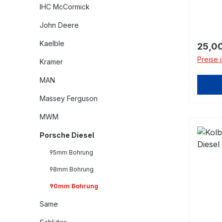
IHC McCormick
John Deere
Kaelble
Regulä
25,00
Preise 
Kramer
MAN
Massey Ferguson
MWM
Porsche Diesel
95mm Bohrung
98mm Bohrung
90mm Bohrung
Same