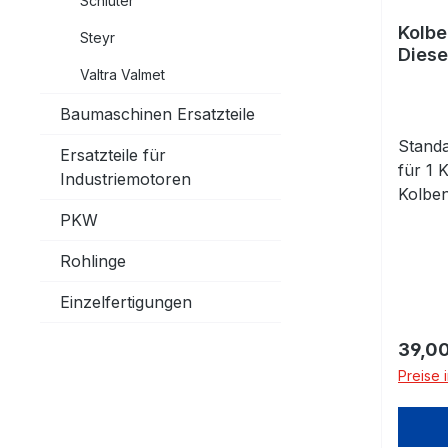
Schlüter
Kolbe
Steyr
Diese
Valtra Valmet
Baumaschinen Ersatzteile
Stand
Ersatzteile für
für 1 
Industriemotoren
Kolben
die A
PKW
Rohlinge
Einzelfertigungen
Regulä
39,00
Preise 