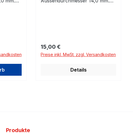
,0 mm.
Aussendurchmesser 14,0 mm.
Bitte prüfen!
Regulärer Preis:
15,00 €
rsandkosten
Preise inkl. MwSt. zzgl. Versandkosten
rb
Details
Produkte