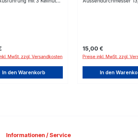
usführung mit 3 Keilnuten
Aussendurchmesser 13
zum Umbau der alten
Bitte prüfen!
rung (1-rillig) auf die neue
ge Variante. Die beiden
keile sind enthalten.
rer Preis:
Regulärer Preis:
€
15,00 €
inkl. MwSt. zzgl. Versandkosten
Preise inkl. MwSt. zzgl. Ve
In den Warenkorb
In den Warenko
Informationen / Service