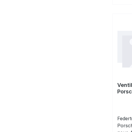
Venti
Porsc
Keile
Federt
Porsch