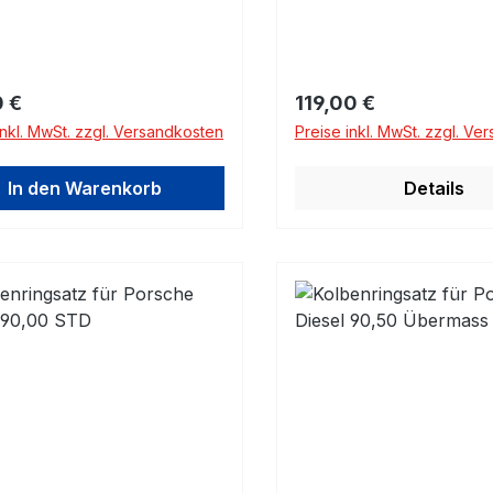
rer Preis:
Regulärer Preis:
 €
119,00 €
inkl. MwSt. zzgl. Versandkosten
Preise inkl. MwSt. zzgl. Ve
In den Warenkorb
Details