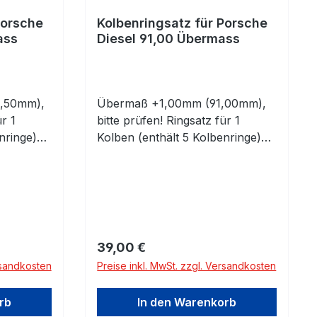
Porsche
Kolbenringsatz für Porsche
ass
Diesel 91,00 Übermass
,50mm),
Übermaß +1,00mm (91,00mm),
ür 1
bitte prüfen! Ringsatz für 1
nringe)
Kolben (enthält 5 Kolbenringe)
Bitte beachten Sie die
Abmessungen!
Regulärer Preis:
39,00 €
rsandkosten
Preise inkl. MwSt. zzgl. Versandkosten
rb
In den Warenkorb