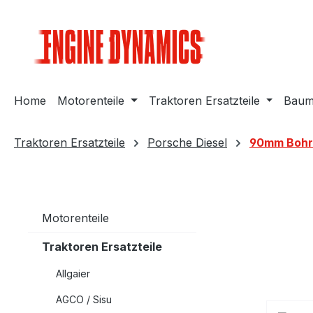
m Hauptinhalt springen
Zur Suche springen
Zur Hauptnavigation springen
Home
Motorenteile
Traktoren Ersatzteile
Bauma
Traktoren Ersatzteile
Porsche Diesel
90mm Bohr
Motorenteile
Traktoren Ersatzteile
Allgaier
AGCO / Sisu