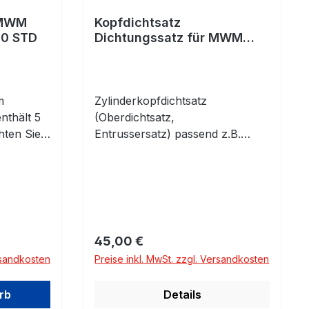
 MWM
Kopfdichtsatz
00 STD
Dichtungssatz für MWM
KD412
m
Zylinderkopfdichtsatz
nthält 5
(Oberdichtsatz,
hten Sie
Entrussersatz) passend z.B.
für MWM KD 412
Regulärer Preis:
45,00 €
rsandkosten
Preise inkl. MwSt. zzgl. Versandkosten
rb
Details