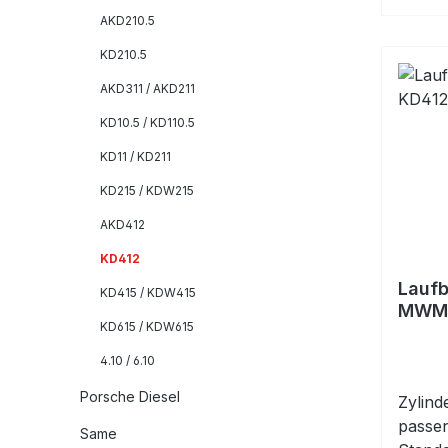
AKD210.5
KD210.5
AKD311 / AKD211
KD10.5 / KD110.5
KD11 / KD211
KD215 / KDW215
AKD412
KD412
Laufb
KD415 / KDW415
MWM 
KD615 / KDW615
4.10 / 6.10
Porsche Diesel
Zylind
passe
Same