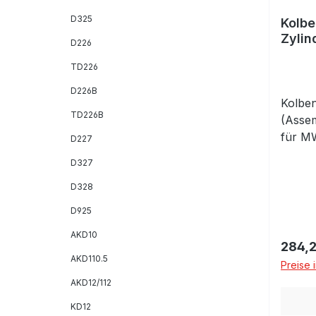
D325
Kolbe
Zylin
D226
KD41
TD226
D226B
Kolben
TD226B
(Asse
für M
D227
105,0
D327
komple
Kolben
D328
Zylind
D925
AKD10
Regulä
284,2
AKD110.5
Preise 
AKD12/112
KD12