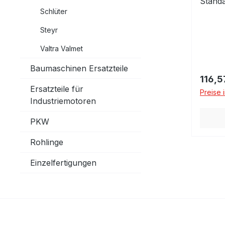
Stand
Schlüter
105,0
Steyr
Valtra Valmet
Baumaschinen Ersatzteile
Regulä
116,5
Ersatzteile für
Preise 
Industriemotoren
PKW
Rohlinge
Einzelfertigungen