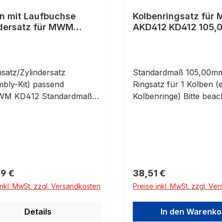
n mit Laufbuchse
Kolbenringsatz für
dersatz für MWM
AKD412 KD412 105,
2 105,00 STD
satz/Zylindersatz
Standardmaß 105,00m
mbly-Kit) passend
Ringsatz für 1 Kolben (e
WM KD412 Standardmaß
Kolbenringe) Bitte beac
0mm Motorkolben -
die Abmessungen!
tt mit Kolbenringen und
bolzen mit Clips
erbuchse - Einbaufertig
rer Preis:
Regulärer Preis:
9 €
38,51 €
inkl. MwSt. zzgl. Versandkosten
Preise inkl. MwSt. zzgl. Ve
Details
In den Warenko