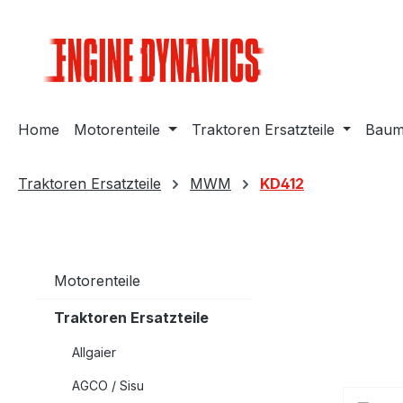
m Hauptinhalt springen
Zur Suche springen
Zur Hauptnavigation springen
Home
Motorenteile
Traktoren Ersatzteile
Bauma
Traktoren Ersatzteile
MWM
KD412
Motorenteile
Traktoren Ersatzteile
Allgaier
AGCO / Sisu