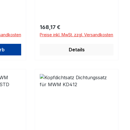
Regulärer Preis:
168,17 €
rsandkosten
Preise inkl. MwSt. zzgl. Versandkosten
rb
Details