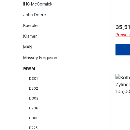
IHC McCormick
John Deere
Kaelble
Regulä
35,51
Preise 
Kramer
MAN
Massey Ferguson
MWM
D301
D202
D302
D208
D308
D225