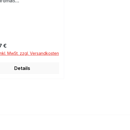
ardmaß
0mmEinbaufertig
rer Preis:
7 €
inkl. MwSt. zzgl. Versandkosten
Details