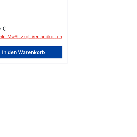
rer Preis:
 €
inkl. MwSt. zzgl. Versandkosten
In den Warenkorb