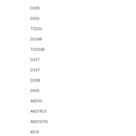
D325
D226
TD226
D226B
TD226B
D227
D327
D328
D925
AKD10
AKD110.5
AKD12/112
KD12