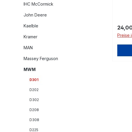
IHC McCormick
John Deere
Kaelble
Regulä
24,00
Preise 
Kramer
MAN
Massey Ferguson
MWM
D301
D202
D302
D208
D308
D225