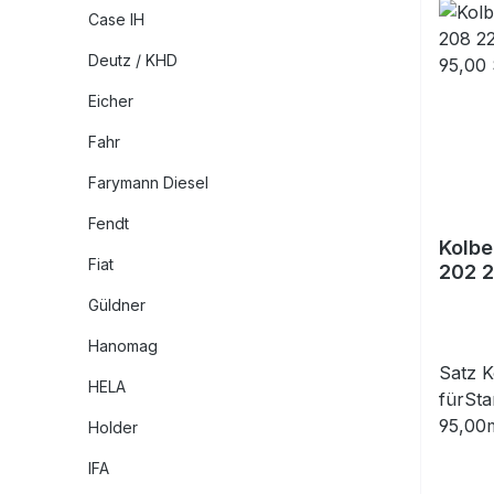
Case IH
Deutz / KHD
Eicher
Fahr
Farymann Diesel
Fendt
Kolbe
Fiat
202 2
325 9
Güldner
Hanomag
Satz K
HELA
fürSt
95,00m
Holder
(enthä
IFA
beach