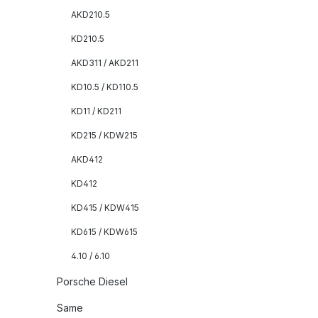
AKD210.5
KD210.5
AKD311 / AKD211
KD10.5 / KD110.5
KD11 / KD211
KD215 / KDW215
AKD412
KD412
KD415 / KDW415
KD615 / KDW615
4.10 / 6.10
Porsche Diesel
Same