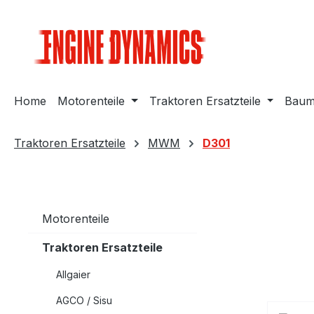
m Hauptinhalt springen
Zur Suche springen
Zur Hauptnavigation springen
Home
Motorenteile
Traktoren Ersatzteile
Bauma
Traktoren Ersatzteile
MWM
D301
Motorenteile
Traktoren Ersatzteile
Allgaier
AGCO / Sisu