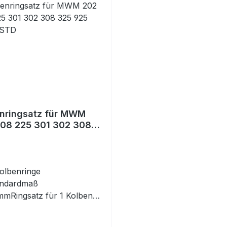
nringsatz für MWM
08 225 301 302 308
25 95,00 STD
olbenringe
andardmaß
mRingsatz für 1 Kolben
lt 4 Kolbenringe) Bitte
ten Sie die Abmessungen!