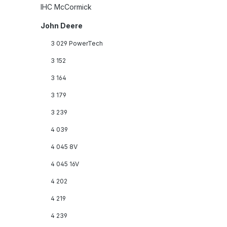
IHC McCormick
John Deere
3 029 PowerTech
3 152
3 164
3 179
3 239
4 039
4 045 8V
4 045 16V
4 202
4 219
4 239