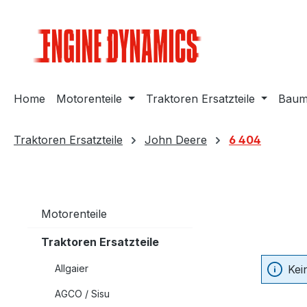
m Hauptinhalt springen
Zur Suche springen
Zur Hauptnavigation springen
Home
Motorenteile
Traktoren Ersatzteile
Bauma
Traktoren Ersatzteile
John Deere
6 404
Motorenteile
Traktoren Ersatzteile
Allgaier
Kei
AGCO / Sisu