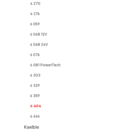
4 270
4 276
6 059
6 068 12V
6 068 24V
6 076
6 081 PowerTech
6 303
6 329
6 359
6 404
6 466
Kaelble