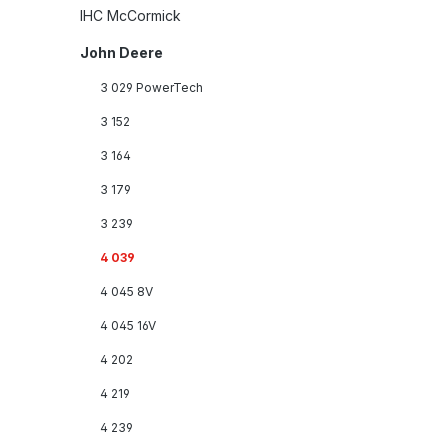
IHC McCormick
John Deere
3 029 PowerTech
3 152
3 164
3 179
3 239
4 039
4 045 8V
4 045 16V
4 202
4 219
4 239