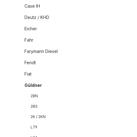
Case IH
Deutz / KHD
Eicher
Fahr
Farymann Diesel
Fendt
Fiat
Güldner
2BN
2BS
2K / 2KN
L79