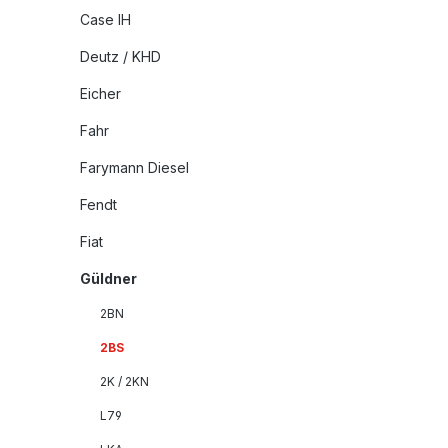
Case IH
Deutz / KHD
Eicher
Fahr
Farymann Diesel
Fendt
Fiat
Güldner
2BN
2BS
2K / 2KN
L79