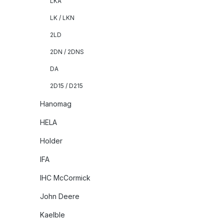
LKA
LK / LKN
2LD
2DN / 2DNS
DA
2D15 / D215
Hanomag
HELA
Holder
IFA
IHC McCormick
John Deere
Kaelble