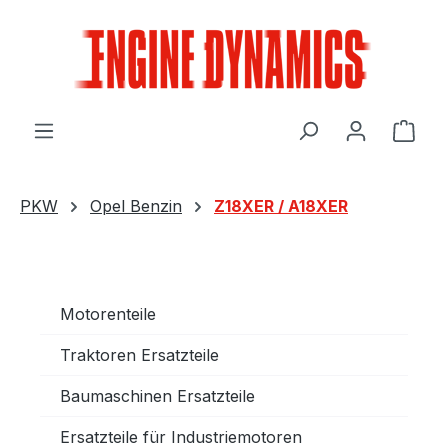
Zum Hauptinhalt springen
Ware
PKW
Opel Benzin
Z18XER / A18XER
Motorenteile
Traktoren Ersatzteile
Baumaschinen Ersatzteile
Ersatzteile für Industriemotoren