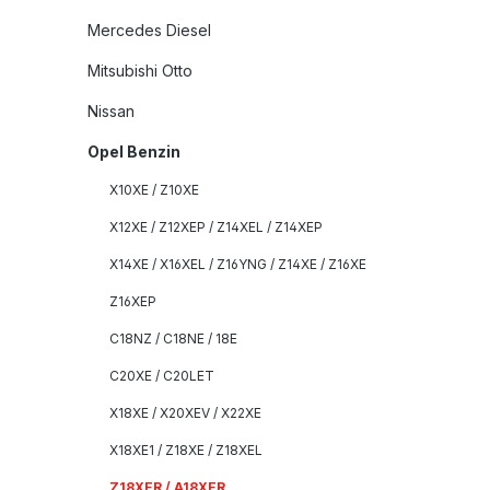
Mercedes Diesel
Mitsubishi Otto
Nissan
Opel Benzin
X10XE / Z10XE
X12XE / Z12XEP / Z14XEL / Z14XEP
X14XE / X16XEL / Z16YNG / Z14XE / Z16XE
Z16XEP
C18NZ / C18NE / 18E
C20XE / C20LET
X18XE / X20XEV / X22XE
X18XE1 / Z18XE / Z18XEL
Z18XER / A18XER