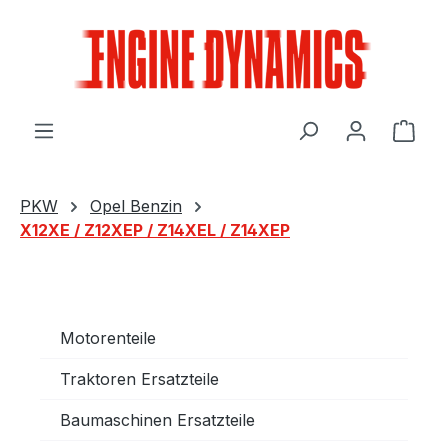
Zum Hauptinhalt springen
Ware
PKW
Opel Benzin
X12XE / Z12XEP / Z14XEL / Z14XEP
Motorenteile
Traktoren Ersatzteile
Baumaschinen Ersatzteile