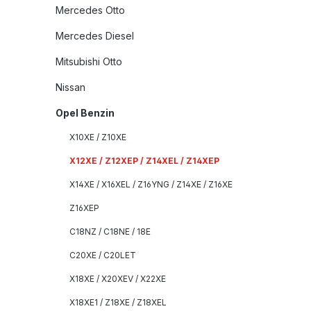
Mercedes Otto
Mercedes Diesel
Mitsubishi Otto
Nissan
Opel Benzin
X10XE / Z10XE
X12XE / Z12XEP / Z14XEL / Z14XEP
X14XE / X16XEL / Z16YNG / Z14XE / Z16XE
Z16XEP
C18NZ / C18NE / 18E
C20XE / C20LET
X18XE / X20XEV / X22XE
X18XE1 / Z18XE / Z18XEL