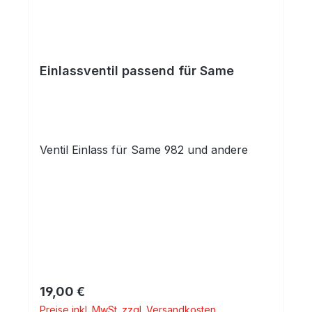
Einlassventil passend für Same
Ventil Einlass für Same 982 und andere
Regulärer Preis:
19,00 €
Preise inkl. MwSt. zzgl. Versandkosten