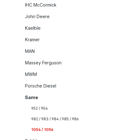
IHC McCormick
John Deere
Kaelble
Kramer
MAN
Massey Ferguson
MWM
Porsche Diesel
Same
952 / 954
982 / 983 / 984 / 985 / 986
1054 / 1056