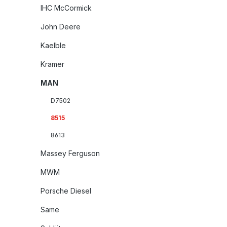
IHC McCormick
John Deere
Kaelble
Kramer
MAN
D7502
8515
8613
Massey Ferguson
MWM
Porsche Diesel
Same