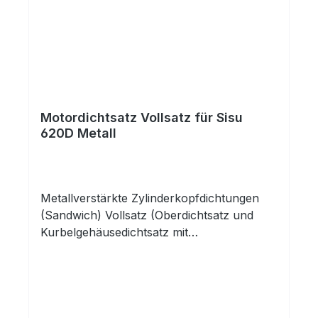
Motordichtsatz Vollsatz für Sisu
620D Metall
Metallverstärkte Zylinderkopfdichtungen
(Sandwich) Vollsatz (Oberdichtsatz und
Kurbelgehäusedichtsatz mit
Zylinderkopfdichtungen) passend für Sisu
Motoren 620 ohne Kurbelwellendichtringe,
diese in separatem Angebot oder auf
Anfrage