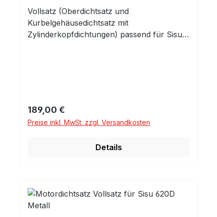
Vollsatz (Oberdichtsatz und
Kurbelgehäusedichtsatz mit
Zylinderkopfdichtungen) passend für Sisu
Motoren 620 ohne Kurbelwellendichtringe,
diese in separatem Angebot oder auf
Anfrage
Regulärer Preis:
189,00 €
Preise inkl. MwSt. zzgl. Versandkosten
Details