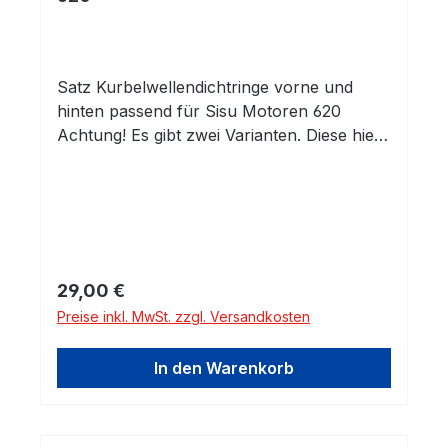
Satz Kurbelwellendichtringe vorne und
hinten passend für Sisu Motoren 620
Achtung! Es gibt zwei Varianten. Diese hier
hat den Dichtring 58x80x10 (Alte
Ausführung) Die Version 58x80/88x12
finden Sie in einem anderen Angebot.
Regulärer Preis:
29,00 €
Preise inkl. MwSt. zzgl. Versandkosten
In den Warenkorb