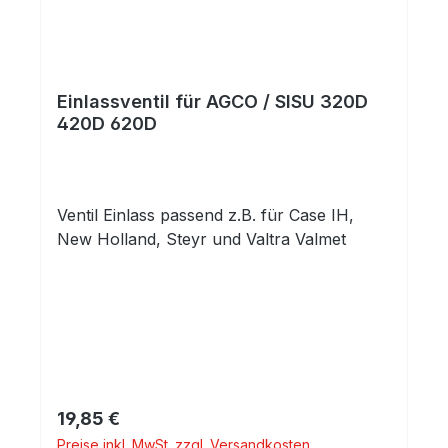
Einlassventil für AGCO / SISU 320D
420D 620D
Ventil Einlass passend z.B. für Case IH,
New Holland, Steyr und Valtra Valmet
Regulärer Preis:
19,85 €
Preise inkl. MwSt. zzgl. Versandkosten