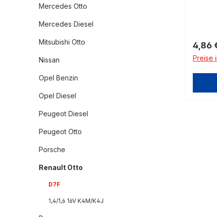
Mercedes Otto
Mercedes Diesel
Mitsubishi Otto
Regulä
4,86 
Preise 
Nissan
Opel Benzin
Opel Diesel
Peugeot Diesel
Peugeot Otto
Porsche
Renault Otto
D7F
1,4/1,6 16V K4M/K4J