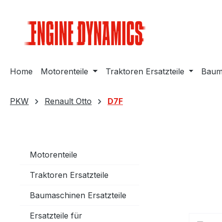
m Hauptinhalt springen
Zur Suche springen
Zur Hauptnavigation springen
Home
Motorenteile
Traktoren Ersatzteile
Bauma
PKW
Renault Otto
D7F
Motorenteile
Traktoren Ersatzteile
Baumaschinen Ersatzteile
Ersatzteile für