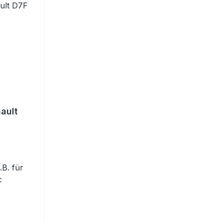
nault
.B. für
etc