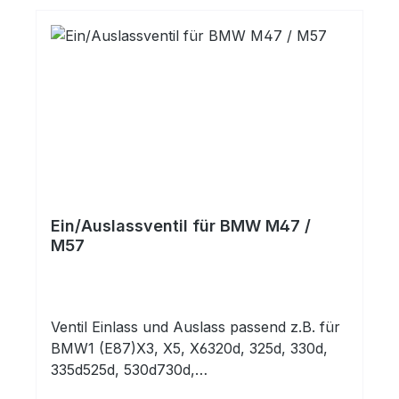
Ein/Auslassventil für BMW M47 /
M57
Ventil Einlass und Auslass passend z.B. für
BMW1 (E87)X3, X5, X6320d, 325d, 330d,
335d525d, 530d730d,
740d,Dimensionen:25,9x6,0x99,9Markenpro