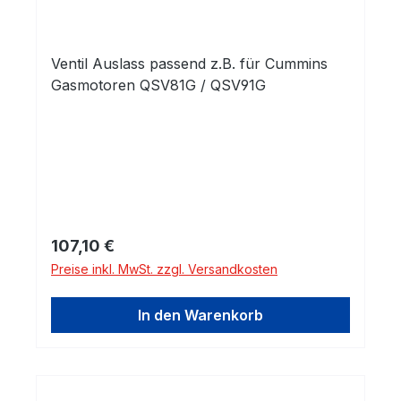
Ventil Auslass passend z.B. für Cummins
Gasmotoren QSV81G / QSV91G
Regulärer Preis:
107,10 €
Preise inkl. MwSt. zzgl. Versandkosten
In den Warenkorb