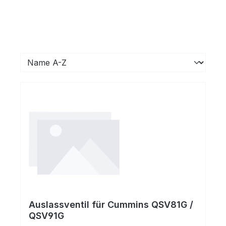
Auslassventil für Cummins QSV81G /
QSV91G