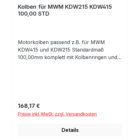
Kolben für MWM KDW215 KDW415
100,00 STD
Motorkolben passend z.B. für MWM
KDW415 und KDW215 Standardmaß
100,00mm komplett mit Kolbenringen und
Kolbenbolzen mit Clips Es handelt sich um
den Kolben ohne Mulde für die KDW
Motoren. Die Mulde für die seltene KD
Variante kann evtl. vom versierten
Bearbeiter selbst angebracht werden.
Regulärer Preis:
168,17 €
Preise inkl. MwSt. zzgl. Versandkosten
Details