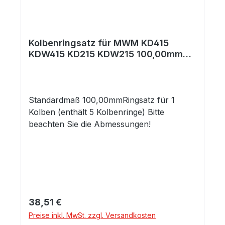
Kolbenringsatz für MWM KD415
KDW415 KD215 KDW215 100,00mm
STD
Standardmaß 100,00mmRingsatz für 1
Kolben (enthält 5 Kolbenringe) Bitte
beachten Sie die Abmessungen!
Regulärer Preis:
38,51 €
Preise inkl. MwSt. zzgl. Versandkosten