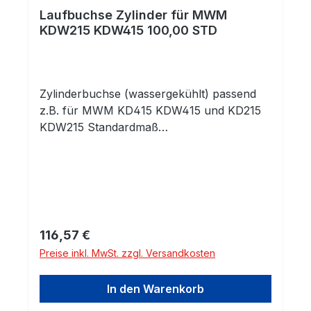
Laufbuchse Zylinder für MWM
KDW215 KDW415 100,00 STD
Zylinderbuchse (wassergekühlt) passend
z.B. für MWM KD415 KDW415 und KD215
KDW215 Standardmaß
100,00mmEinbaufertig
Regulärer Preis:
116,57 €
Preise inkl. MwSt. zzgl. Versandkosten
In den Warenkorb