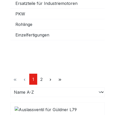
Ersatzteile für Industriemotoren
PKW
Rohlinge
Einzelfertigungen
Seite
Seite
1
2