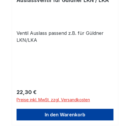
Auslassventil für Güldner LKN / LKA
Ventil Auslass passend z.B. für Güldner
LKN/LKA
Regulärer Preis:
22,30 €
Preise inkl. MwSt. zzgl. Versandkosten
In den Warenkorb