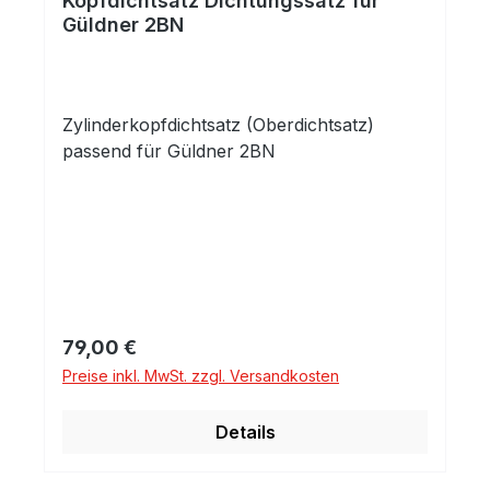
Kopfdichtsatz Dichtungssatz für
Güldner 2BN
Zylinderkopfdichtsatz (Oberdichtsatz)
passend für Güldner 2BN
Regulärer Preis:
79,00 €
Preise inkl. MwSt. zzgl. Versandkosten
Details