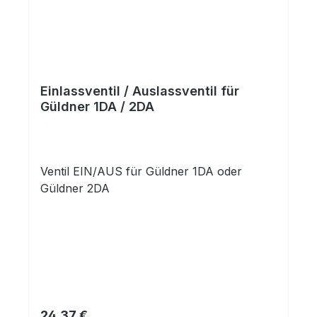
Einlassventil / Auslassventil für
Güldner 1DA / 2DA
Ventil EIN/AUS für Güldner 1DA oder
Güldner 2DA
Regulärer Preis:
24,37 €