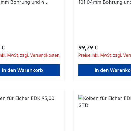
4mm Bohrung und 4
101,04mm Bohrung un
ringen! Bitte prüfen!
Kolbenringen! Bitte prü
ifmaß 100,54mm komplett
Schleifmaß 101,04mm k
lbenringen und
mit Kolbenringen und
bolzen mit Clips
Kolbenbolzen mit Clips
rer Preis:
Regulärer Preis:
 €
99,79 €
inkl. MwSt. zzgl. Versandkosten
Preise inkl. MwSt. zzgl. Ve
In den Warenkorb
In den Warenko