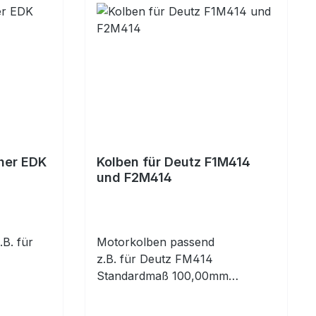
cher EDK
Kolben für Deutz F1M414
und F2M414
.B. für
Motorkolben passend
z.B. für Deutz FM414
Standardmaß 100,00mm
komplett mit Kolbenringen und
Kolbenbolzen mit Clips