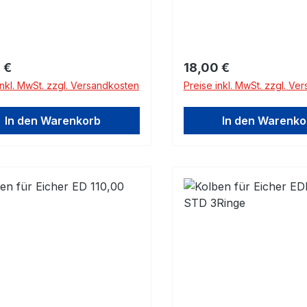
rer Preis:
Regulärer Preis:
 €
18,00 €
inkl. MwSt. zzgl. Versandkosten
Preise inkl. MwSt. zzgl. Ve
In den Warenkorb
In den Warenko