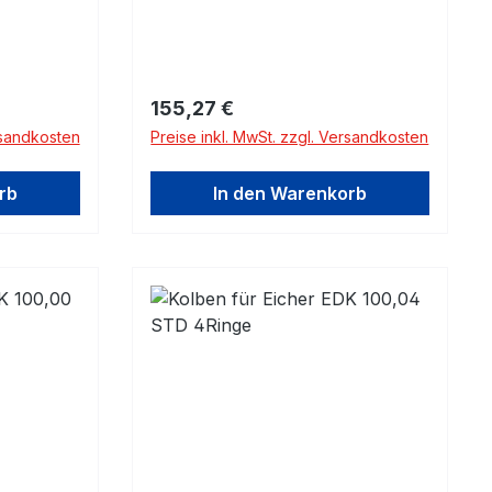
Regulärer Preis:
155,27 €
rsandkosten
Preise inkl. MwSt. zzgl. Versandkosten
rb
In den Warenkorb