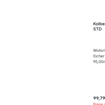
Kolbe
STD
Motork
Eicher
95,00m
Stand
mit Ko
Kolben
Regulä
99,79
Preise 