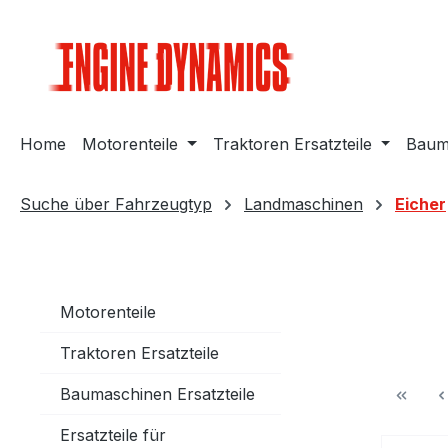
m Hauptinhalt springen
Zur Suche springen
Zur Hauptnavigation springen
Home
Motorenteile
Traktoren Ersatzteile
Bauma
Suche über Fahrzeugtyp
Landmaschinen
Eicher
Motorenteile
Traktoren Ersatzteile
Baumaschinen Ersatzteile
Ersatzteile für