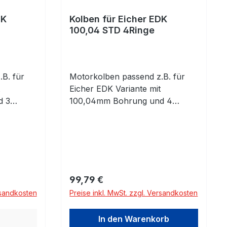
DK
Kolben für Eicher EDK
100,04 STD 4Ringe
B. für
Motorkolben passend z.B. für
Eicher EDK Variante mit
d 3
100,04mm Bohrung und 4
fen!
Kolbenringen! Bitte prüfen!
m
Standarmaß 100,04mm komplett
gen und
mit Kolbenringen und
Kolbenbolzen mit Clips
Regulärer Preis:
99,79 €
rsandkosten
Preise inkl. MwSt. zzgl. Versandkosten
In den Warenkorb