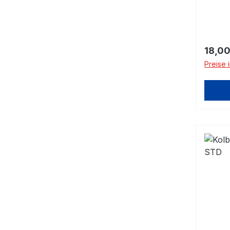
Regulä
18,00
Preise 