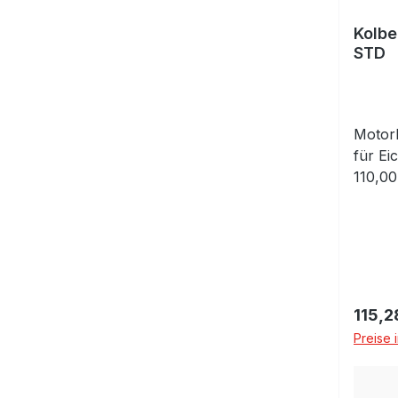
Kolbe
STD
Motork
für E
110,00
Kolbe
mit Cli
Regulä
115,2
Preise 