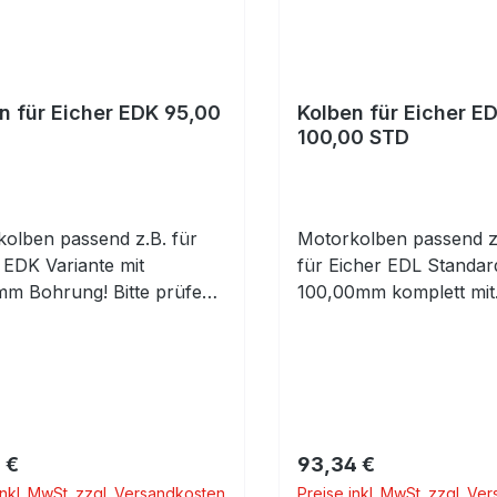
n für Eicher EDK 95,00
Kolben für Eicher E
100,00 STD
olben passend z.B. für
Motorkolben passend z
 EDK Variante mit
für Eicher EDL Standa
m Bohrung! Bitte prüfen!
100,00mm komplett mit
armaß 95,00mm komplett
Kolbenringen und Kolb
lbenringen und
mit Clips Es handelt si
bolzen mit Clips
Kolben für die EDL Sau
Motoren.
rer Preis:
Regulärer Preis:
 €
93,34 €
inkl. MwSt. zzgl. Versandkosten
Preise inkl. MwSt. zzgl. Ve