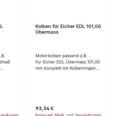
DL
Kolben für Eicher EDL 101,00
Übermass
.B.
Motorkolben passend z.B.
rdmaß
für Eicher EDL Übermass 101,00
mm komplett mit Kolbenringen
enbolzen
und Kolbenbolzen mit Clips Es
ch um den
handelt sich um den Kolben für
ger
die EDL Sauger Motoren.
Regulärer Preis:
93,34 €
rsandkosten
Preise inkl. MwSt. zzgl. Versandkosten