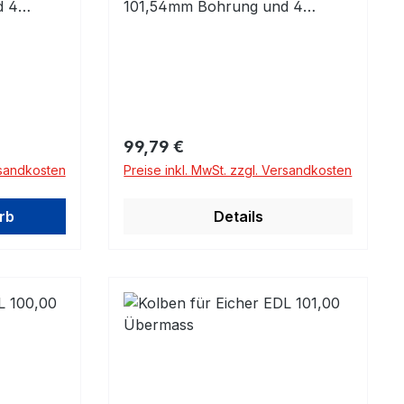
d 4
101,54mm Bohrung und 4
fen!
Kolbenringen! Bitte prüfen!
omplett
Schleifmaß 101,54mm komplett
mit Kolbenringen und
Kolbenbolzen mit Clips
Regulärer Preis:
99,79 €
rsandkosten
Preise inkl. MwSt. zzgl. Versandkosten
rb
Details