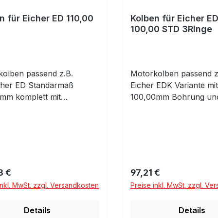
n für Eicher ED 110,00
Kolben für Eicher E
100,00 STD 3Ringe
olben passend z.B.
Motorkolben passend z.
icher ED Standarmaß
Eicher EDK Variante mit
mm komplett mit
100,00mm Bohrung un
nringen und Kolbenbolzen
Kolbenringen! Bitte prü
ps
Standardmaß 100,00m
komplett mit Kolbenrin
Kolbenbolzen mit Clips
rer Preis:
Regulärer Preis:
8 €
97,21 €
inkl. MwSt. zzgl. Versandkosten
Preise inkl. MwSt. zzgl. Ve
Details
Details