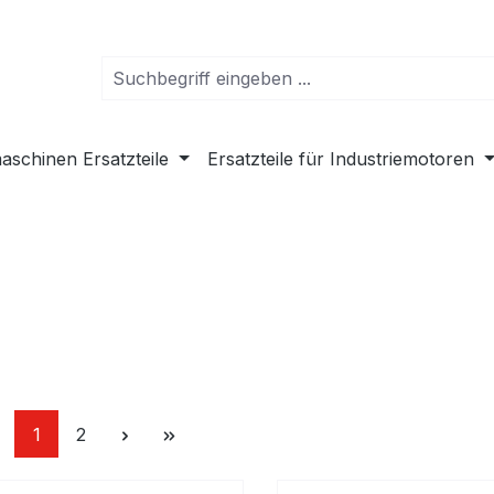
schinen Ersatzteile
Ersatzteile für Industriemotoren
Seite
Seite
1
2