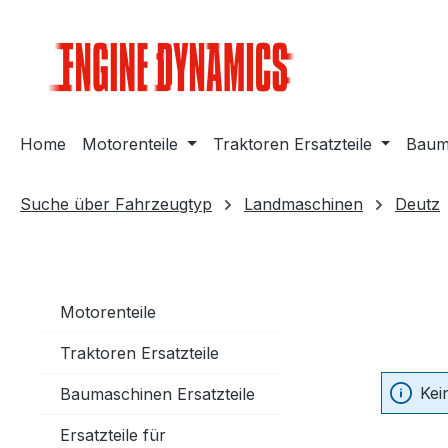
m Hauptinhalt springen
Zur Suche springen
Zur Hauptnavigation springen
Home
Motorenteile
Traktoren Ersatzteile
Bauma
Suche über Fahrzeugtyp
Landmaschinen
Deutz
Motorenteile
Traktoren Ersatzteile
Kei
Baumaschinen Ersatzteile
Ersatzteile für