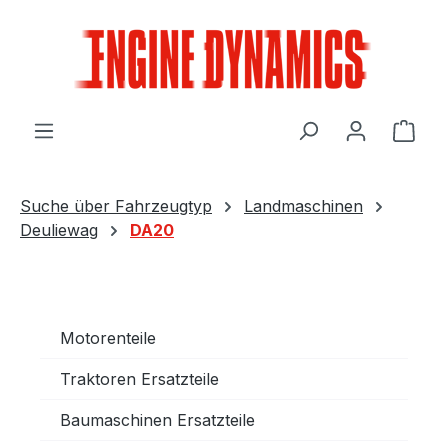
Zum Hauptinhalt springen
Ware
Suche über Fahrzeugtyp
Landmaschinen
Deuliewag
DA20
Motorenteile
Traktoren Ersatzteile
Baumaschinen Ersatzteile