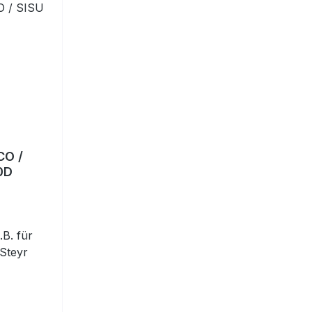
CO /
0D
.B. für
Steyr