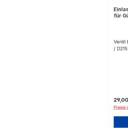
Einla
für G
Ventil
/ D21
Regulä
29,00
Preise 