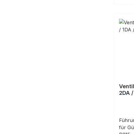
Venti
2DA /
Führun
für Gü