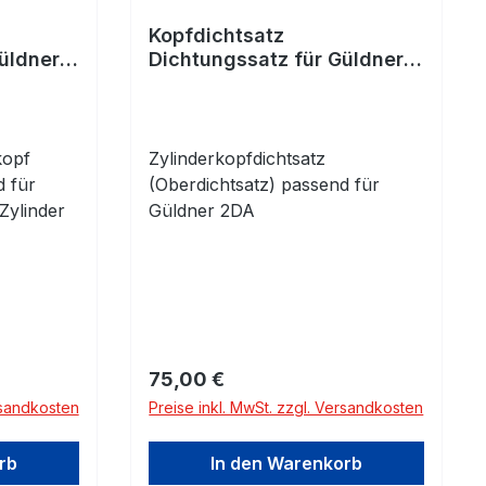
Kopfdichtsatz
üldner
Dichtungssatz für Güldner
2DA - Fahr, Kramer
kopf
Zylinderkopfdichtsatz
d für
(Oberdichtsatz) passend für
 Zylinder
Güldner 2DA
Regulärer Preis:
75,00 €
rsandkosten
Preise inkl. MwSt. zzgl. Versandkosten
rb
In den Warenkorb