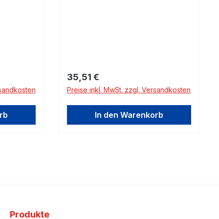
Regulärer Preis:
35,51 €
rsandkosten
Preise inkl. MwSt. zzgl. Versandkosten
rb
In den Warenkorb
Produkte