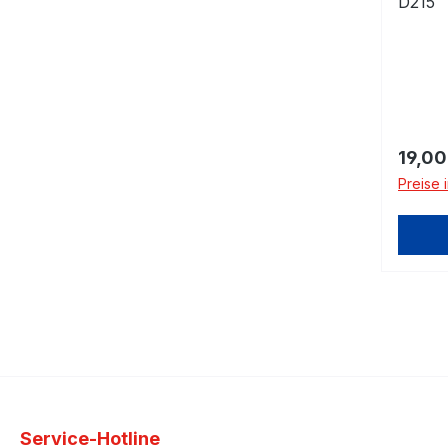
D215
Regulä
19,00
Preise 
Service-Hotline