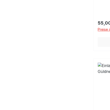
Regulä
55,0
Preise 