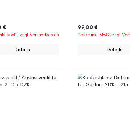
rer Preis:
Regulärer Preis:
0 €
99,00 €
inkl. MwSt. zzgl. Versandkosten
Preise inkl. MwSt. zzgl. Ve
Details
Details