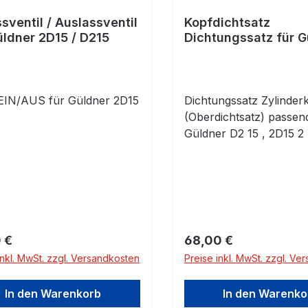
ssventil / Auslassventil
Kopfdichtsatz
üldner 2D15 / D215
Dichtungssatz für G
2D15 D215
 EIN/AUS für Güldner 2D15
Dichtungssatz Zylinder
5
(Oberdichtsatz) passen
Güldner D2 15 , 2D15 2
rer Preis:
Regulärer Preis:
 €
68,00 €
inkl. MwSt. zzgl. Versandkosten
Preise inkl. MwSt. zzgl. Ve
In den Warenkorb
In den Warenko