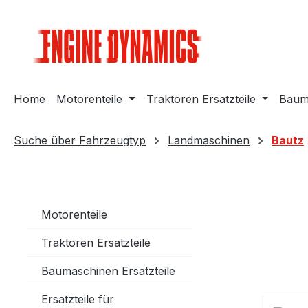
m Hauptinhalt springen
Zur Suche springen
Zur Hauptnavigation springen
Home
Motorenteile
Traktoren Ersatzteile
Bauma
Suche über Fahrzeugtyp
Landmaschinen
Bautz
Motorenteile
Traktoren Ersatzteile
Baumaschinen Ersatzteile
Ersatzteile für