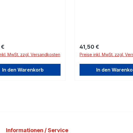
rer Preis:
Regulärer Preis:
 €
41,50 €
inkl. MwSt. zzgl. Versandkosten
Preise inkl. MwSt. zzgl. Ve
In den Warenkorb
In den Warenko
Informationen / Service