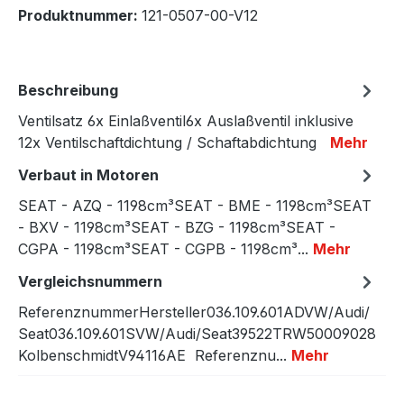
Produktnummer:
121-0507-00-V12
Beschreibung
Ventilsatz 6x Einlaßventil6x Auslaßventil inklusive
12x Ventilschaftdichtung / Schaftabdichtung
Mehr
Verbaut in Motoren
SEAT - AZQ - 1198cm³SEAT - BME - 1198cm³SEAT
- BXV - 1198cm³SEAT - BZG - 1198cm³SEAT -
CGPA - 1198cm³SEAT - CGPB - 1198cm³...
Mehr
Vergleichsnummern
ReferenznummerHersteller036.109.601ADVW/Audi/
Seat036.109.601SVW/Audi/Seat39522TRW50009028
KolbenschmidtV94116AE Referenznu...
Mehr