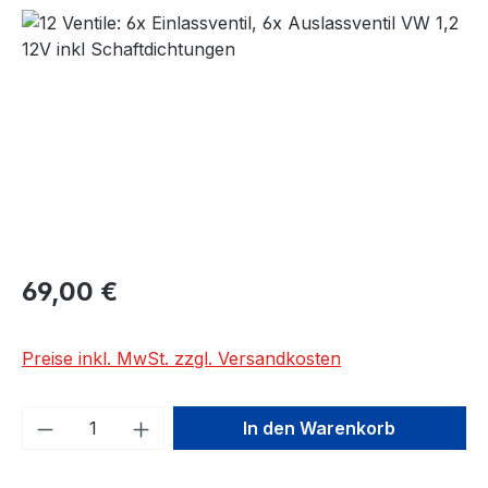
Bildergalerie überspringen
Regulärer Preis:
69,00 €
Preise inkl. MwSt. zzgl. Versandkosten
Produkt Anzahl: Gib den gewünschten We
In den Warenkorb