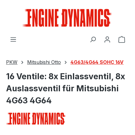
Zum Hauptinhalt springen
Ware
PKW
Mitsubishi Otto
4G63/4G64 SOHC 16V
16 Ventile: 8x Einlassventil, 8x
Auslassventil für Mitsubishi
4G63 4G64