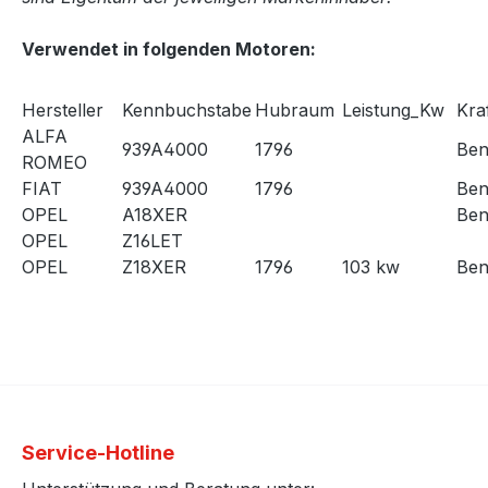
Verwendet in folgenden Motoren:
Hersteller
Kennbuchstabe
Hubraum
Leistung_Kw
Kraf
ALFA
939A4000
1796
Ben
ROMEO
FIAT
939A4000
1796
Ben
OPEL
A18XER
Ben
OPEL
Z16LET
OPEL
Z18XER
1796
103 kw
Ben
Service-Hotline