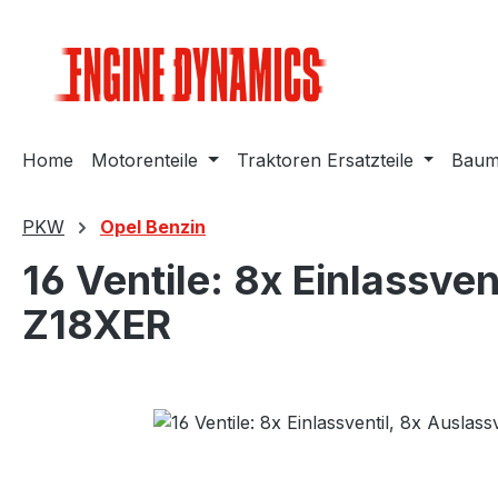
m Hauptinhalt springen
Zur Suche springen
Zur Hauptnavigation springen
Home
Motorenteile
Traktoren Ersatzteile
Bauma
PKW
Opel Benzin
16 Ventile: 8x Einlassven
Z18XER
Bildergalerie überspringen