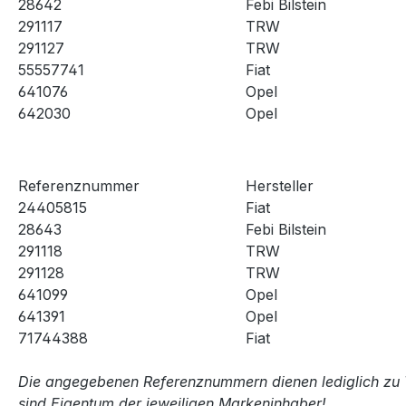
28642
Febi Bilstein
291117
TRW
291127
TRW
55557741
Fiat
641076
Opel
642030
Opel
Referenznummer
Hersteller
24405815
Fiat
28643
Febi Bilstein
291118
TRW
291128
TRW
641099
Opel
641391
Opel
71744388
Fiat
Die angegebenen Referenznummern dienen lediglich zu 
sind Eigentum der jeweiligen Markeninhaber!