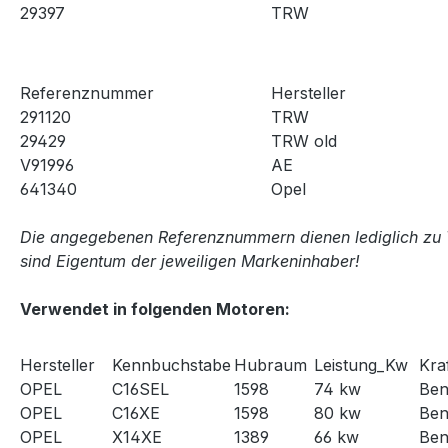
29397
TRW
Referenznummer
Hersteller
291120
TRW
29429
TRW old
V91996
AE
641340
Opel
Die angegebenen Referenznummern dienen lediglich zu 
sind Eigentum der jeweiligen Markeninhaber!
Verwendet in folgenden Motoren:
Hersteller
Kennbuchstabe
Hubraum
Leistung_Kw
Kraf
OPEL
C16SEL
1598
74 kw
Ben
OPEL
C16XE
1598
80 kw
Ben
OPEL
X14XE
1389
66 kw
Ben