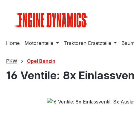
m Hauptinhalt springen
Zur Suche springen
Zur Hauptnavigation springen
Home
Motorenteile
Traktoren Ersatzteile
Bauma
PKW
Opel Benzin
16 Ventile: 8x Einlassven
Bildergalerie überspringen