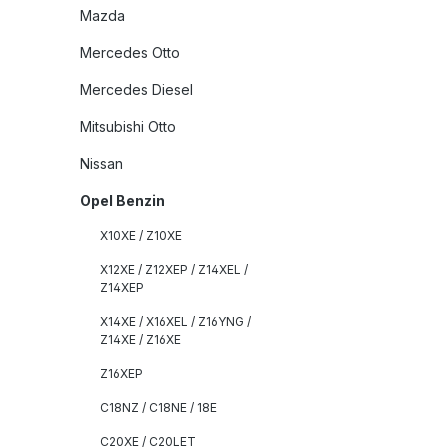
Mazda
Mercedes Otto
Mercedes Diesel
Mitsubishi Otto
Nissan
Opel Benzin
X10XE / Z10XE
X12XE / Z12XEP / Z14XEL /
Z14XEP
X14XE / X16XEL / Z16YNG /
Z14XE / Z16XE
Z16XEP
C18NZ / C18NE / 18E
C20XE / C20LET