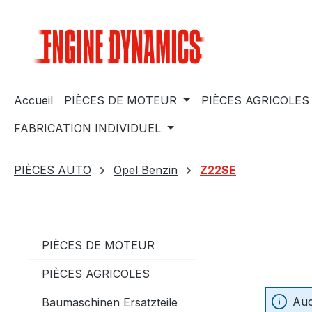
sser au contenu principal
Passer à la recherche
Passer à la navigation principale
Accueil
PIÈCES DE MOTEUR
PIÈCES AGRICOLES
FABRICATION INDIVIDUEL
PIÈCES AUTO
Opel Benzin
Z22SE
PIÈCES DE MOTEUR
PIÈCES AGRICOLES
Auc
Baumaschinen Ersatzteile