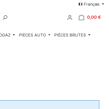
Français
0,00 €
Le p
IOGAZ
PIÈCES AUTO
PIÈCES BRUTES