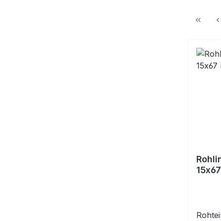
Rohli
15x67
Führu
Rohtei