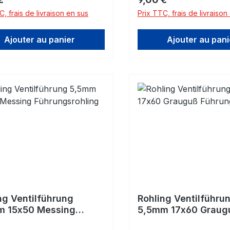
rechende Kontur abgedreht
entsprechende Kontur 
C, frais de livraison en sus
Prix TTC, frais de livraison
n.Innendurchmesser:
werden.Innendurchmes
m H7 Material: Grauguß
4,5mm H7Material: Gr
Ajouter au panier
Ajouter au pani
ss-Legierung mit sehr
Grauguss-Legierung mit
guter
leißfestigkeit. Gusseisen
Verschleißfestigkeit. Gu
mellengraphit (ähnlich
mit Lamellengraphit (äh
eignet sich durch seine
GG25) eignet sich durch
ärmeleitfähigkeit und
gute Wärmeleitfähigkeit
vortheilhaften
seine vortheilhaften
schmiereigenschaften
Selbstschmiereigenscha
ragend für
hervorragend für
führungen.
Ventilführungen.
ng Ventilführung
Rohling Ventilführu
m 15x50 Messing
5,5mm 17x60 Graug
ngsrohling
Führungsrohling