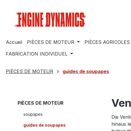
sser au contenu principal
Passer à la recherche
Passer à la navigation principale
Accueil
PIÈCES DE MOTEUR
PIÈCES AGRICOLES
FABRICATION INDIVIDUEL
PIÈCES DE MOTEUR
guides de soupapes
Ven
PIÈCES DE MOTEUR
soupapes
Die Vent
hinaus l
guides de soupapes