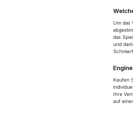
Welche
Um das V
abgestim
das Spie
und dami
Schmierf
Engine
Kaufen S
individu
Ihre Ven
auf eine