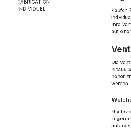
FABRICATION
INDIVIDUEL
Kaufen S
individu
Ihre Ven
auf eine
Vent
Die Vent
hinaus l
hohen th
werden.
Welche
Hochwert
Legierun
anforder