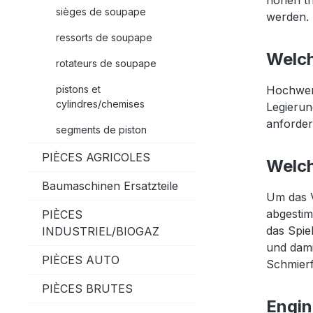
hohen th
sièges de soupape
werden.
ressorts de soupape
Welch
rotateurs de soupape
pistons et
Hochwert
cylindres/chemises
Legierun
anforder
segments de piston
PIÈCES AGRICOLES
Welch
Baumaschinen Ersatzteile
Um das V
abgestim
PIÈCES
das Spie
INDUSTRIEL/BIOGAZ
und dami
PIÈCES AUTO
Schmierf
PIÈCES BRUTES
Engin