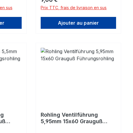
abgedreht
entsprechende Kontur abgedreht
 en sus
Prix TTC, frais de livraison en sus
ser:
werden.Innendurchmesser: 4mm
auguß
H7 Material: Grauguß Grauguss-
er
Ajouter au panier
 sehr
Legierung mit sehr guter
Verschleißfestigkeit. Gusseisen
sseisen
mit Lamellengraphit (ähnlich
nlich
GG25) eignet sich durch seine
 seine
gute Wärmeleitfähigkeit und
 und
seine vortheilhaften
Selbstschmiereigenschaften
ften
hervorragend für
Ventilführungen.
ng
Rohling Ventilführung
uß
5,95mm 15x60 Grauguß
Führungsrohling