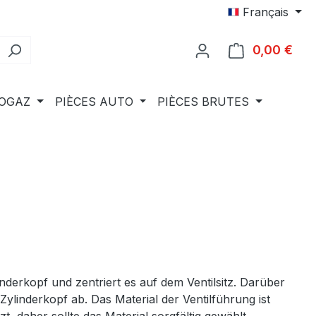
Français
0,00 €
Le p
IOGAZ
PIÈCES AUTO
PIÈCES BRUTES
inderkopf und zentriert es auf dem Ventilsitz. Darüber
Zylinderkopf ab. Das Material der Ventilführung ist