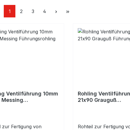
Page
Page
Page
Page
1
2
3
4
ng Ventilführung 10mm
Rohling Ventilführ
 Messing
21x90 Grauguß
ngsrohling
Führungsrohling
l zur Fertigung von
Rohteil zur Fertigung v